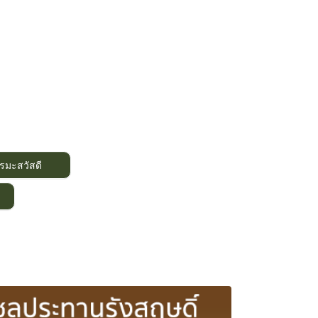
รมะสวัสดี