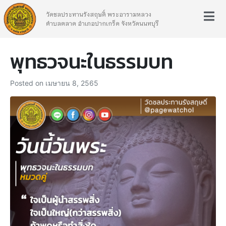
วัดชลประทานรังสฤษดิ์ พระอารามหลวง
ตำบลตลาด อำเภอปากเกร็ด จังหวัดนนทบุรี
พุทธวจนะในธรรมบท
Posted on
เมษายน 8, 2565