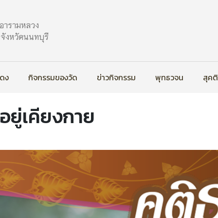
ะอารามหลวง
ังหวัดนนทบุรี
สดง
กิจกรรมของวัด
ข่าวกิจกรรม
พุทธวจน
สุคต
รอยู่เคียงกาย