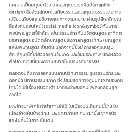
ในความเป็นมนุษย์ด้วย งานออกแบบเรขศิลป์(graphic
design) สื่อสัญลักษณ์โลกียธรรมและโลกุตระธรรมโดยการ
เปรียบเทียบและอธิบายคุณค่าความหมาย ผ่านรูปสัญลักษณ์
สื่อสังคมออนไลน์(social media icon&symbol)กับพุทธ
พจน์พระสูตรที่สำคัญ เช่น ธรรมจักรกัปปวัตตนสูตร อาทิตต
ปริยายสูตร อนัตตลักขณสูตร สิงคาลกสูตร(ทิศ6) ขณสูตร
และนิพพานสูตร เป็นต้น นอกจากนี้ยังมี การออกแบบรูป
สัญลักษณ์ที่เกี่ยวข้องกับวันเกิด และวันมรณภาพ ของหลวง
พ่อปัญญาฯที่แฝงความหมายในเชิงปริศนาธรรม
ตลอดจนถึง การออกแบบลานปริศนาธรรม รูปธรรมจักรและ
ดอกบัว นิทานธรรม4ภาค ซึ่งเป็นมรดกทางภูมิปัญญาของคน
ไทยได้แก่เรื่อง หนวดเต่าเขากระต่ายนอกบ เพลงกล่อมลูก
ภาคใต้
มะพร้าวนาฬิเกร์ กำบ่าเก่าเล่าไว้ ไปเมืองบนเห็นคนขี่ช้าง ไป
เมืองล่างเห็นช้างขี่คน และผญาภาษิต กบเฒ่านั่งเฝ้ากอบัว
และไม้สั้นไม้ยาว เป็นต้น