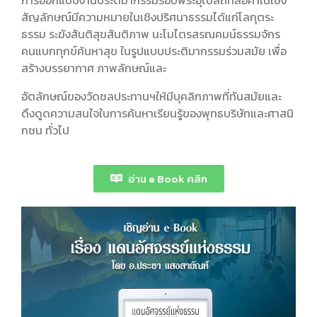
การออกแบบงานประติมากรรมรอบพระอุโบสถที่สื่อค่าในเชิง
สัญลักษณ์มีความหมายในเชิงปริศนาธรรมได้แก่โลกุตระ
ธรรม ระฆังสันติสุขสันติภาพ นะโมไตรสรณคมน์ธรรมจักร
คนแบกทุกข์ค้นหาสุข ในรูปแบบประติมากรรมร่วมสมัย เพื่อ
สร้างบรรยากาศ ภาพลักษณ์และ
อัตลักษณ์ของวัดชลประทานฯให้มีบุคลิกภาพที่ทันสมัยและ
ดึงดูดความสนใจในการค้นหาเรียนรู้ของพุทธบริษัทและศาสนิ
กชน ทั่วไป
อ่าน e Book คลิก