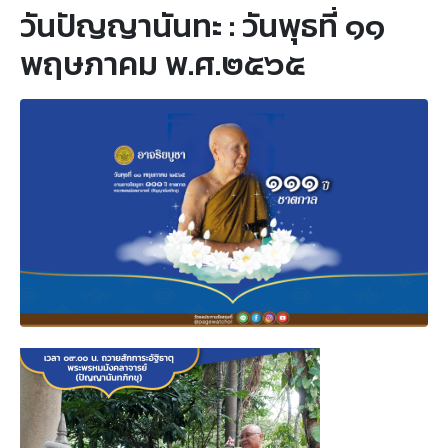
วันปัญญานันทะ : วันพุธที่ ๑๑
พฤษภาคม พ.ศ.๒๕๖๕