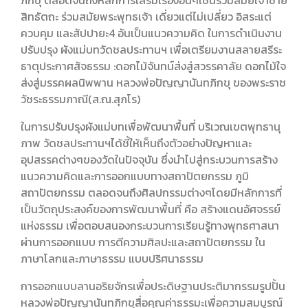
ภิกขุ ตลอดจนถึงหลักการเสริมเรื่องอื่นๆเช่นร่วมสมัยเจ้าชาย
สิทธัตถะ ร่วมสมัยพระพุทธเจ้า เดี่ยวแต่ไม่เปลี่ยว อิสระแต่
ควบคุม และสัปปายะ4 อันเป็นแนวความคิด ในการดำเนินงาน
ปรับปรุง ผังแม่บทวัดชลประทานฯ เพื่อเตรียมงานสลายสรีระ
ธาตุประกาศสัจธรรม :ดอกไม้จันทน์ส่งสู่สวรรคาลัย ดอกไม้ใจ
ส่งสู่มรรคผลนิพพาน หลวงพ่อปัญญานันทภิกขุ ของพระราช
วัชระธรรมภาณี(ส.ณ.สุภโร)
ในการปรับปรุงผังแม่บทเพื่อพัฒนาพื้นที่ บริเวณเขตพุทธานุ
ภาพ วัดชลประทานฯได้ชี้ให้เห็นถึงตัวอย่างปัญหาและ
อุปสรรคต่างๆของวัดในปัจจุบัน ซึ่งนำไปสู่กระบวนการสร้าง
แนวความคิดและการออกแบบทางสถาปัตยกรรม ภูมิ
สถาปัตยกรรม ตลอดจนถึงศิลปกรรมต่างๆโดยมีหลักการที่
เป็นวัตถุประสงค์ของการพัฒนาพื้นที่ คือ สร้างแดนอัศจรรย์
แห่งธรรม เพื่อตอบสนองกระบวนการเรียนรู้ทางพุทธศาสนา
ผ่านการออกแบบ การตีความศิลปะและสถาปัตยกรรม ใน
ภาษาโลกและภาษาธรรม แบบปริศนาธรรม
การออกแบบลานอริยจักรเพื่อประดิษฐานประติมากรรมรูปปั้น
หลวงพ่อปัญญานันทภิกขุสื่อคุณค่าธรรมะเพื่อความสมบูรณ์