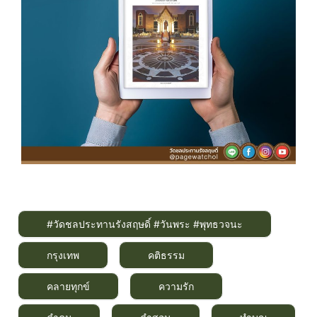
#วัดชลประทานรังสฤษดิ์ #วันพระ #พุทธวจนะ
กรุงเทพ
คติธรรม
คลายทุกข์
ความรัก