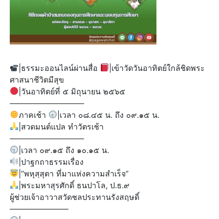
|ธรรมะออนไลน์ผ่านสื่อ
|เข้าวัดวันอาทิตย์ใกล้ชิดพระ
ศาสนาชีวิตมีสุข
|วันอาทิตย์ที่ ๕ มิถุนายน ๒๕๖๕
—————————–
ภาคเช้า
|เวลา ๐๘.๔๕ น. ถึง ๐๙.๑๕ น.
|สวดมนต์แปล ทำวัตรเช้า
—————————–
|เวลา ๐๙.๑๕ ถึง ๑๐.๑๕ น.
|ปาฐกถาธรรมเรื่อง
|”พหุสฺสุตา ที่มาแห่งความสำเร็จ”
|พระมหาสุรศักดิ์ ธนปาโล, ป.ธ.๙
ผู้ช่วยเจ้าอาวาสวัดชลประทานรังสฤษดิ์
———————–