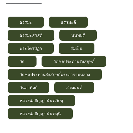
———————–
ธรรมะ
ธรรมะดี
ธรรมะสวัสดี
นนทบุรี
พระไตรปิฏก
ร่มเย็น
วัด
วัดชลประทานรังสฤษดิ์
วัดชลประทานรังสฤษดิ์พระอารามหลวง
วันอาทิตย์
สวดมนต์
หลวงพ่อปัญญานันทภิกขุ
หลวงพ่อปัญญานันทมุนี