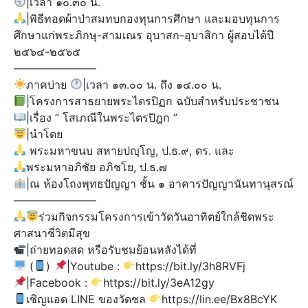
|เวลา ๑๐.๓๐ น.
|พิธีทอดผ้าป่าสมทบกองทุนการศึกษา และมอบทุนการ
ศึกษาแก่พระภิกษุ-สามเณร อุบาสก-อุบาสิกา ผู้สอบได้ปี
๒๕๖๔-๒๕๖๕
———————–
ภาคบ่าย
|เวลา ๑๓.๐๐ น. ถึง ๑๔.๐๐ น.
|โครงการสาธยายพระไตรปิฏก ฉบับสำหรับประชาชน
|เรื่อง ” โสเภณีในพระไตรปิฎก ”
|นำโดย
พระมหาขนบ สหายปญฺโญ, ป.ธ.๙, ดร. และ
พระมหาอภิชัย อภิชโย, ป.ธ.๗
|ณ ห้องโถงพุทธปัญญา ชั้น ๑ อาคารปัญญานันทานุสรณ์
———————–
ร่วมกิจกรรมโครงการเข้าวัดวันอาทิตย์ใกล้ชิดพระ
ศาสนาชีวิตมีสุข
|ถ่ายทอดสด หรือรับชมย้อนหลังได้ที่
(
)​
|Youtube :
https://bit.ly/3h8RVFj
|Facebook :
https://bit.ly/3eA12gy
เชิญแอด LINE ของวัดชล
https://lin.ee/Bx8BcYK