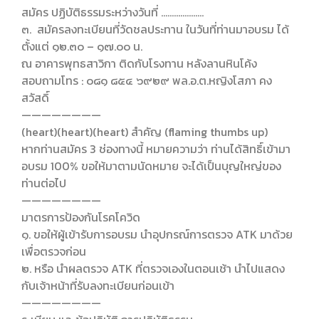
สมัคร ปฏิบัติธรรมระหว่างวันที่ ………………..
๓. สมัครลงทะเบียนที่วัดชลประทาน ในวันที่ท่านมาอบรม ได้
ตั้งแต่ ๑๒.๓๐ – ๑๗.๐๐ น.
ณ อาคารพุทธสาวิกา ติดกับโรงทาน หลังลานหินโค้ง
สอบถามโทร : ๐๘๑ ๘๕๔ ๖๙๒๙ พล.อ.ต.หญิงโสภา คง
สวัสดิ์
————————
(heart)(heart)(heart) สำคัญ (flaming thumbs up)
หากท่านสมัคร 3 ช่องทางนี้ หมายความว่า ท่านได้สิทธิ์เข้ามา
อบรม 100% ขอให้มาตามนัดหมาย จะได้เป็นบุญใหญ่ของ
ท่านต่อไป
————————
มาตรการป้องกันโรคโควิด
๑. ขอให้ผู้เข้ารับการอบรม นำอุปกรณ์การตรวจ ATK มาด้วย
เพื่อตรวจก่อน
๒. หรือ นำผลตรวจ ATK ที่ตรวจเองในตอนเช้า นำไปแสดง
กับเจ้าหน้าที่รับลงทะเบียนก่อนเข้า
————————