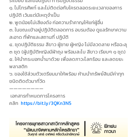
ระเบียบ และข้อปฏิบัติ การปฏิบัติธรรม
๑. ไม่โทรศัพท์ และไม่ติดต่อกับใครตลอดระยะเวลาของการ
ปฏิบัติ เว้นแต่มีเหตุจำเป็น
๒. พูดน้อยไม่เสียงดัง ก่อความรำคาญให้แก่ผู้อื่น
๓. ในขณะเข้าอยู่ปฏิบัติตลอดการ อบรมต้อง ดูแลรักษาความ
สะอาด ที่พักและสถานที่ ปฏิบัติ
๔. ชุดปฏิบัติธรรม สีขาว ผู้ชาย ผู้หญิง ไม่มีลวดลาย หรือฉะลุ
๓ ชุด (ผู้ปฏิบัติหญิงมีผ้าถุง พร้อมสะไบ สีขาว เรียบๆ ๑ ชุด)
๕. ให้นำกระบอกน้ำมาด้วย เพื่อลดภาวะโลกร้อน และลดขยะ
พลาสติก
๖. ของใช้ส่วนตัวเตรียมมาให้พร้อม ห้ามนำทรัพย์สินมีค่าทุก
ชนิดติดตัวมาที่วัด
————————
เอกสารกำหนดการโครงการ
คลิก
https://bit.ly/3QKn3N5