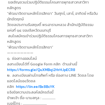
ขอเชิญชวนร่วมปฏิบัติธรรมโครงการพุทธสาวกสาวิกา
หลักสูตร
“พัฒนาจิตตามหลักไตรสิกขา” วันศุกร์, เสาร์, อาทิตย์ หรือวัน
นักขัตฤกษ์
วัดชลประทานรังสฤษดิ์ พระอารามหลวง สำนักปฏิบัติธรรม
แห่งที่ ๑๔ ของจังหวัดนนทบุรี
สนใจสมัครเข้าร่วมปฏิบัติธรรมโครงการพุทธสาวกสาวิกา
หลักสูตร
“พัฒนาจิตตามหลักไตรสิกขา”
————————
๑. ช่องทางออนไลน์
ลงทะเบียนได้ที่ Google Form คลิก ด้านล่างนี้
https://forms.gle/QuXMBqi2HrHJpECR8
๒. ลงทะเบียนผ่านโทรศัพท์ หรือ ช่องทาง LINE วัดชล โดย
แอดไลน์ของวัดชล
คลิก
https://lin.ee/Bx8BcYK
แจ้งข้อความประสงค์สมัครดังนี้
ข้าพเจ้า ชื่อ-นามสกุล : ……………….
เบอร์โทร : …………………………….