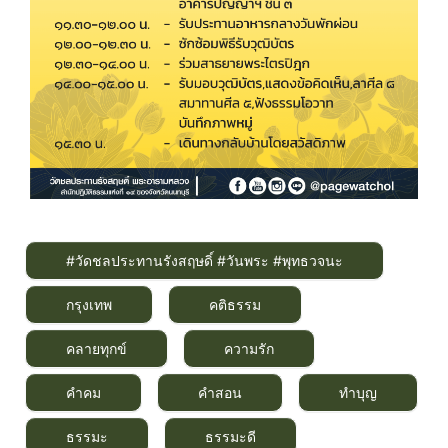
#วัดชลประทานรังสฤษดิ์ #วันพระ #พุทธวจนะ
กรุงเทพ
คติธรรม
คลายทุกข์
ความรัก
คำคม
คำสอน
ทำบุญ
ธรรมะ
ธรรมะดี