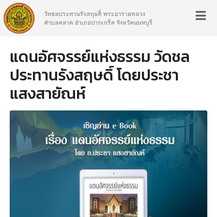
วัดชลประทานรังสฤษดิ์ พระอารามหลวง
ตำบลตลาด อำเภอปากเกร็ด จังหวัดนนทบุรี
แดนอัศจรรย์แห่งธรรม วัดชล
ประทานรังสฤษดิ์ โดยประชา
แสงสายัณห์