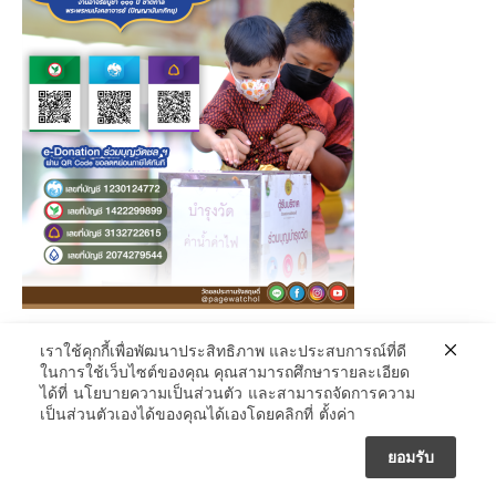
เราใช้คุกกี้เพื่อพัฒนาประสิทธิภาพ และประสบการณ์ที่ดี
๑๑ พฤษภา – วันปัญญานันทะ
ในการใช้เว็บไซต์ของคุณ คุณสามารถศึกษารายละเอียด
—————————
ได้ที่
นโยบายความเป็นส่วนตัว
และสามารถจัดการความ
เป็นส่วนตัวเองได้ของคุณได้เองโดยคลิกที่
ตั้งค่า
งานอาจริยบูชา ๑๑๑ ปี ชาตกาล
พระพรหมมังคลาจารย์ (ปัญญานันทภิกขุ)
ยอมรับ
ณ วัดชลประทานรังสฤษดิ์ พระอารามหลวง