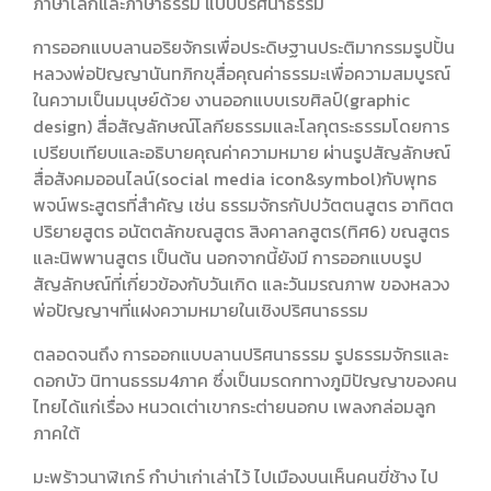
ภาษาโลกและภาษาธรรม แบบปริศนาธรรม
การออกแบบลานอริยจักรเพื่อประดิษฐานประติมากรรมรูปปั้น
หลวงพ่อปัญญานันทภิกขุสื่อคุณค่าธรรมะเพื่อความสมบูรณ์
ในความเป็นมนุษย์ด้วย งานออกแบบเรขศิลป์(graphic
design) สื่อสัญลักษณ์โลกียธรรมและโลกุตระธรรมโดยการ
เปรียบเทียบและอธิบายคุณค่าความหมาย ผ่านรูปสัญลักษณ์
สื่อสังคมออนไลน์(social media icon&symbol)กับพุทธ
พจน์พระสูตรที่สำคัญ เช่น ธรรมจักรกัปปวัตตนสูตร อาทิตต
ปริยายสูตร อนัตตลักขณสูตร สิงคาลกสูตร(ทิศ6) ขณสูตร
และนิพพานสูตร เป็นต้น นอกจากนี้ยังมี การออกแบบรูป
สัญลักษณ์ที่เกี่ยวข้องกับวันเกิด และวันมรณภาพ ของหลวง
พ่อปัญญาฯที่แฝงความหมายในเชิงปริศนาธรรม
ตลอดจนถึง การออกแบบลานปริศนาธรรม รูปธรรมจักรและ
ดอกบัว นิทานธรรม4ภาค ซึ่งเป็นมรดกทางภูมิปัญญาของคน
ไทยได้แก่เรื่อง หนวดเต่าเขากระต่ายนอกบ เพลงกล่อมลูก
ภาคใต้
มะพร้าวนาฬิเกร์ กำบ่าเก่าเล่าไว้ ไปเมืองบนเห็นคนขี่ช้าง ไป