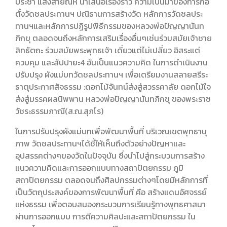
ประชา แสงสายัณห์ นำเสนอเรื่องราว ความเป็นมาของการก่อ
ตั้งวัดชลประทานฯ ปณิธานการสร้างวัด หลักการวัดชลประ
ทานฯและหลักการปฏิรูปพิธีกรรมของหลวงพ่อปัญญานันท
ภิกขุ ตลอดจนถึงหลักการเสริมเรื่องอื่นๆเช่นร่วมสมัยเจ้าชาย
สิทธัตถะ ร่วมสมัยพระพุทธเจ้า เดี่ยวแต่ไม่เปลี่ยว อิสระแต่
ควบคุม และสัปปายะ4 อันเป็นแนวความคิด ในการดำเนินงาน
ปรับปรุง ผังแม่บทวัดชลประทานฯ เพื่อเตรียมงานสลายสรีระ
ธาตุประกาศสัจธรรม :ดอกไม้จันทน์ส่งสู่สวรรคาลัย ดอกไม้ใจ
ส่งสู่มรรคผลนิพพาน หลวงพ่อปัญญานันทภิกขุ ของพระราช
วัชระธรรมภาณี(ส.ณ.สุภโร)
ในการปรับปรุงผังแม่บทเพื่อพัฒนาพื้นที่ บริเวณเขตพุทธานุ
ภาพ วัดชลประทานฯได้ชี้ให้เห็นถึงตัวอย่างปัญหาและ
อุปสรรคต่างๆของวัดในปัจจุบัน ซึ่งนำไปสู่กระบวนการสร้าง
แนวความคิดและการออกแบบทางสถาปัตยกรรม ภูมิ
สถาปัตยกรรม ตลอดจนถึงศิลปกรรมต่างๆโดยมีหลักการที่
เป็นวัตถุประสงค์ของการพัฒนาพื้นที่ คือ สร้างแดนอัศจรรย์
แห่งธรรม เพื่อตอบสนองกระบวนการเรียนรู้ทางพุทธศาสนา
ผ่านการออกแบบ การตีความศิลปะและสถาปัตยกรรม ใน