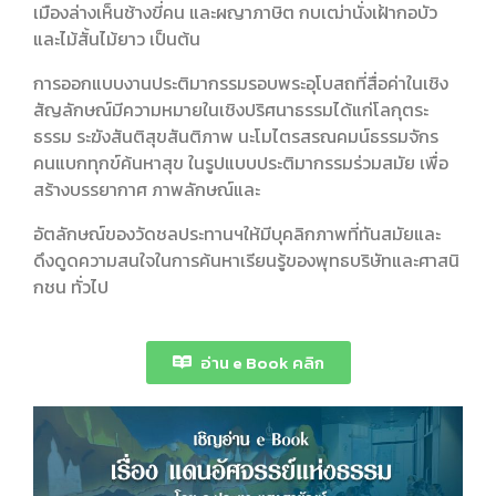
เมืองล่างเห็นช้างขี่คน และผญาภาษิต กบเฒ่านั่งเฝ้ากอบัว
และไม้สั้นไม้ยาว เป็นต้น
การออกแบบงานประติมากรรมรอบพระอุโบสถที่สื่อค่าในเชิง
สัญลักษณ์มีความหมายในเชิงปริศนาธรรมได้แก่โลกุตระ
ธรรม ระฆังสันติสุขสันติภาพ นะโมไตรสรณคมน์ธรรมจักร
คนแบกทุกข์ค้นหาสุข ในรูปแบบประติมากรรมร่วมสมัย เพื่อ
สร้างบรรยากาศ ภาพลักษณ์และ
อัตลักษณ์ของวัดชลประทานฯให้มีบุคลิกภาพที่ทันสมัยและ
ดึงดูดความสนใจในการค้นหาเรียนรู้ของพุทธบริษัทและศาสนิ
กชน ทั่วไป
อ่าน e Book คลิก