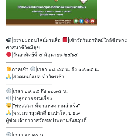
|ธรรมะออนไลน์ผ่านสื่อ
|เข้าวัดวันอาทิตย์ใกล้ชิดพระ
ศาสนาชีวิตมีสุข
|วันอาทิตย์ที่ ๕ มิถุนายน ๒๕๖๕
—————————–
ภาคเช้า
|เวลา ๐๘.๔๕ น. ถึง ๐๙.๑๕ น.
|สวดมนต์แปล ทำวัตรเช้า
—————————–
|เวลา ๐๙.๑๕ ถึง ๑๐.๑๕ น.
|ปาฐกถาธรรมเรื่อง
|”พหุสฺสุตา ที่มาแห่งความสำเร็จ”
|พระมหาสุรศักดิ์ ธนปาโล, ป.ธ.๙
ผู้ช่วยเจ้าอาวาสวัดชลประทานรังสฤษดิ์
———————–
|เวลา ๑๐.๓๐ น.