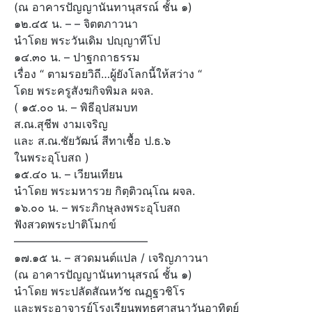
(ณ อาคารปัญญานันทานุสรณ์ ชั้น ๑)
๑๒.๔๕ น. – – จิตตภาวนา
นำโดย พระวันเดิม ปญฺญาทีโป
๑๔.๓๐ น. – ปาฐกถาธรรม
เรื่อง “ ตามรอยวิถี…ผู้ยังโลกนี้ให้สว่าง “
โดย พระครูสังฆกิจพิมล ผจล.
( ๑๕.๐๐ น. – พิธีอุปสมบท
ส.ณ.สุชีพ งามเจริญ
และ ส.ณ.ชัยวัฒน์ สีทาเชื้อ ป.ธ.๖
ในพระอุโบสถ )
๑๕.๔๐ น. – เวียนเทียน
นำโดย พระมหารวย กิตฺติวณฺโณ ผจล.
๑๖.๐๐ น. – พระภิกษุลงพระอุโบสถ
ฟังสวดพระปาติโมกข์
————————————
๑๗.๑๕ น. – สวดมนต์แปล / เจริญภาวนา
(ณ อาคารปัญญานันทานุสรณ์ ชั้น ๑)
นำโดย พระปลัดสัณหวัช ณฏฺฐวชิโร
และพระอาจารย์โรงเรียนพุทธศาสนาวันอาทิตย์