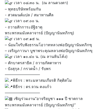
เวลา ๐๘.๓๐ น. ​ (ณ ลานดวงตา)
– พุทธบริษัทพร้อมกัน
​- สวดมนต์แปล / สมาทานศีล
เวลา ๐๙.๐๐ น. ​
​- ถวายสักการะอัฐิธาตุ
พระพรหมมังคลาจารย์ (ปัญญานันทภิกขุ)
เวลา ๐๙.๑๕ น.
– น้อมใจรับฟังธรรมโอวาทหลวงพ่อปัญญานันทภิกขุ
– เจริญภาวนา บูชาพระคุณหลวงพ่อปัญญานันทภิกขุ
เวลา ๑๐.๔๐ น. (ณ ลานหินโค้ง)
– ตักบาตรสาธิต / ถวายภัตตาหาร
​- บังสุกุล / กรวดน้ำ / รับพร
—————————
พิธีกร : พระมหาสมเกียรติ กิตฺติสโม
พิธีกร : ดร.จวน คงแก้ว
—————————
เชิญร่วมงาน”อาจริยบูชา ๑๑๑ ปี ชาตกาล
พระพรหมมังคลาจารย์ (ปัญญานันทภิกขุ)”