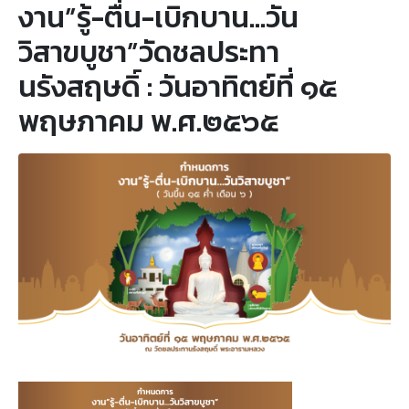
งาน”รู้-ตื่น-เบิกบาน…วัน
วิสาขบูชา”วัดชลประทา
นรังสฤษดิ์ : วันอาทิตย์ที่ ๑๕
พฤษภาคม พ.ศ.๒๕๖๕