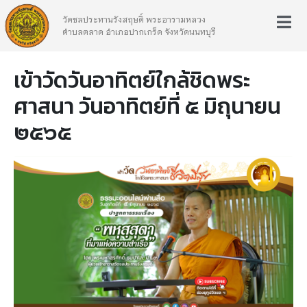
วัดชลประทานรังสฤษดิ์ พระอารามหลวง
ตำบลตลาด อำเภอปากเกร็ด จังหวัดนนทบุรี
เข้าวัดวันอาทิตย์ใกล้ชิดพระ
ศาสนา วันอาทิตย์ที่ ๕ มิถุนายน
๒๕๖๕