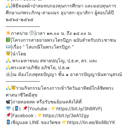
|พิธีทอดผ้าป่าสมทบกองทุนการศึกษา และมอบทุนการ
ศึกษาแก่พระภิกษุ-สามเณร อุบาสก-อุบาสิกา ผู้สอบได้ปี
๒๕๖๔-๒๕๖๕
———————–
ภาคบ่าย
|เวลา ๑๓.๐๐ น. ถึง ๑๔.๐๐ น.
|โครงการสาธยายพระไตรปิฏก ฉบับสำหรับประชาชน
|เรื่อง ” โสเภณีในพระไตรปิฎก ”
|นำโดย
พระมหาขนบ สหายปญฺโญ, ป.ธ.๙, ดร. และ
พระมหาอภิชัย อภิชโย, ป.ธ.๗
|ณ ห้องโถงพุทธปัญญา ชั้น ๑ อาคารปัญญานันทานุสรณ์
———————–
ร่วมกิจกรรมโครงการเข้าวัดวันอาทิตย์ใกล้ชิดพระ
ศาสนาชีวิตมีสุข
|ถ่ายทอดสด หรือรับชมย้อนหลังได้ที่
(
)​
|Youtube :
https://bit.ly/3h8RVFj
|Facebook :
https://bit.ly/3eA12gy
เชิญแอด LINE ของวัดชล
https://lin.ee/Bx8BcYK