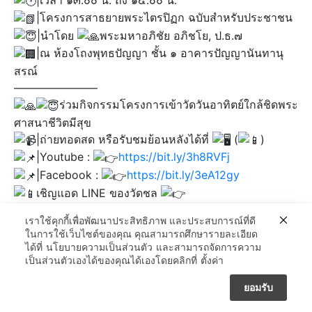
|โครงการสาธยายพระไตรปิฏก ฉบับสำหรับประชาชน
|นำโดย
พระมหาอภิชัย อภิชโย, ป.ธ.๗
|ณ ห้องโถงพุทธปัญญา ชั้น ๑ อาคารปัญญานันทานุ
สรณ์
———————–
ร่วมกิจกรรมโครงการเข้าวัดวันอาทิตย์ใกล้ชิดพระ
ศาสนาชีวิตมีสุข
|ถ่ายทอดสด หรือรับชมย้อนหลังได้ที่
(
)​
|Youtube :
https://bit.ly/3h8RVFj
|Facebook :
https://bit.ly/3eA12gy
เชิญแอด LINE ของวัดชล
https://lin.ee/Bx8BcYK
เราใช้คุกกี้เพื่อพัฒนาประสิทธิภาพ และประสบการณ์ที่ดี
———————–
ในการใช้เว็บไซต์ของคุณ คุณสามารถศึกษารายละเอียด
ได้ที่
นโยบายความเป็นส่วนตัว
และสามารถจัดการความ
เป็นส่วนตัวเองได้ของคุณได้เองโดยคลิกที่
ตั้งค่า
กรุงเทพ
ทำบุญ
ยอมรับ
นนทบุรี
ปากเกร็ด