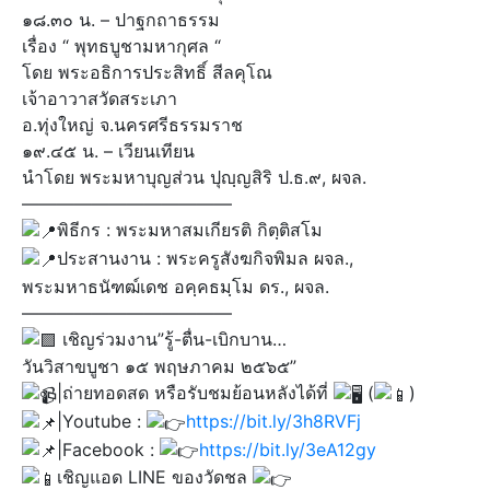
๑๘.๓๐ น. – ปาฐกถาธรรม
เรื่อง “ พุทธบูชามหากุศล “
โดย พระอธิการประสิทธิ์ สีลคุโณ
เจ้าอาวาสวัดสระเภา
อ.ทุ่งใหญ่ จ.นครศรีธรรมราช
๑๙.๔๕ น. – เวียนเทียน
นำโดย พระมหาบุญส่วน ปุญฺญสิริ ป.ธ.๙, ผจล.
————————————
พิธีกร : พระมหาสมเกียรติ กิตฺติสโม
ประสานงาน : พระครูสังฆกิจพิมล ผจล.,
พระมหาธนัฑฒ์เดช อคฺคธมฺโม ดร., ผจล.
————————————
เชิญร่วมงาน”รู้-ตื่น-เบิกบาน…
วันวิสาขบูชา ๑๕ พฤษภาคม ๒๕๖๕”
|ถ่ายทอดสด หรือรับชมย้อนหลังได้ที่
(
)​
|Youtube :
https://bit.ly/3h8RVFj
|Facebook :
https://bit.ly/3eA12gy
เชิญแอด LINE ของวัดชล