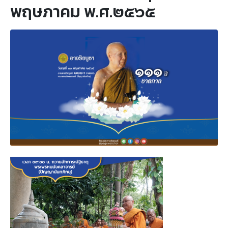
พฤษภาคม พ.ศ.๒๕๖๕