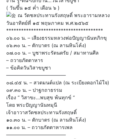
งาน”รู้-ตื่น-เบิกบาน…วันวิสาขบูชา”
( วันขึ้น ๑๕ ค่ำ เดือน ๖ )
ณ วัดชลประทานรังสฤษดิ์ พระอารามหลวง
วันอาทิตย์ที่ ๑๕ พฤษภาคม พ.ศ.๒๕๖๕
***************************************
๐๖.๐๐ น. – เสียงธรรมหลวงพ่อปัญญานันทภิกขุ
๐๖.๓๐ น. – ตักบาตร (ณ ลานหินโค้ง)
๐๗.๐๐ น. – บูชาพระรัตนตรัย / สมาทานศีล
– ถวายภัตตาหาร
– ข้อคิดวันวิสาขบูชา
————————————
๐๘.๔๕ น. – สวดมนต์แปล (ณ ระเบียงดอกไม้ใจ)
๐๙.๓๐ น. – ปาฐกถาธรรม
เรื่อง “ วิสาขะ…พบสุข พ้นทุกข์ “
โดย พระปัญญานันทมุนี
เจ้าอาวาสวัดชลประทานรังสฤษดิ์
๑๐.๓๐ น. – ตักบาตร (ณ ลานหินโค้ง)
๑๑.๐๐ น. – ถวายภัตตาหารเพล
————————————