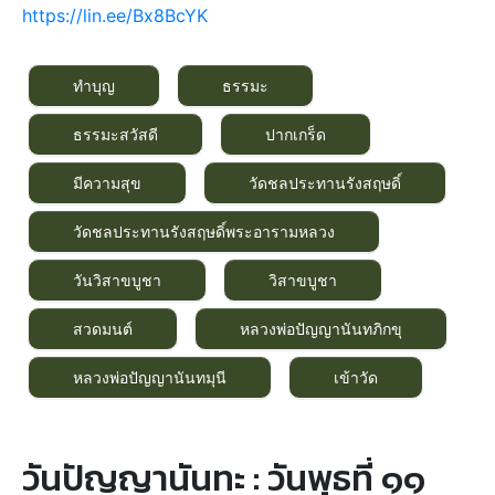
https://lin.ee/Bx8BcYK
ทำบุญ
ธรรมะ
ธรรมะสวัสดี
ปากเกร็ด
มีความสุข
วัดชลประทานรังสฤษดิ์
วัดชลประทานรังสฤษดิ์พระอารามหลวง
วันวิสาขบูชา
วิสาขบูชา
สวดมนต์
หลวงพ่อปัญญานันทภิกขุ
หลวงพ่อปัญญานันทมุนี
เข้าวัด
วันปัญญานันทะ : วันพุธที่ ๑๑