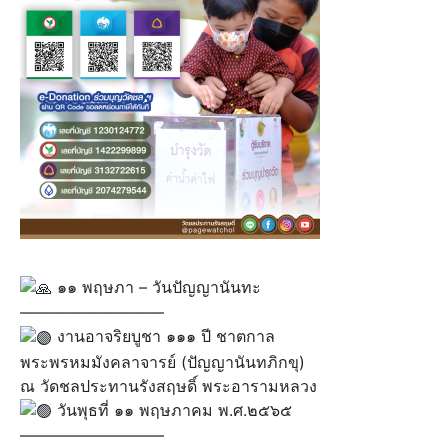
๑๑ พฤษภา – วันปัญญานันทะ
—————————
งานอาจริยบูชา ๑๑๑ ปี ชาตกาล
พระพรหมมังคลาจารย์ (ปัญญานันทภิกขุ)
ณ วัดชลประทานรังสฤษดิ์ พระอารามหลวง
วันพุธที่ ๑๑ พฤษภาคม พ.ศ.๒๕๖๕
—————————