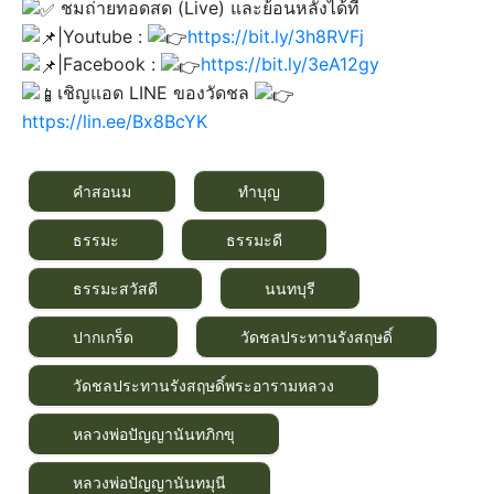
ชมถ่ายทอดสด (Live) และย้อนหลังได้ที่
|Youtube :
https://bit.ly/3h8RVFj
|Facebook :
https://bit.ly/3eA12gy
เชิญแอด LINE ของวัดชล
https://lin.ee/Bx8BcYK
คำสอนม
ทำบุญ
ธรรมะ
ธรรมะดี
ธรรมะสวัสดี
นนทบุรี
ปากเกร็ด
วัดชลประทานรังสฤษดิ์
วัดชลประทานรังสฤษดิ์พระอารามหลวง
หลวงพ่อปัญญานันทภิกขุ
หลวงพ่อปัญญานันทมุนี