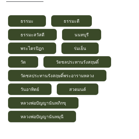
———————–
ธรรมะ
ธรรมะดี
ธรรมะสวัสดี
นนทบุรี
พระไตรปิฏก
ร่มเย็น
วัด
วัดชลประทานรังสฤษดิ์
วัดชลประทานรังสฤษดิ์พระอารามหลวง
วันอาทิตย์
สวดมนต์
หลวงพ่อปัญญานันทภิกขุ
หลวงพ่อปัญญานันทมุนี