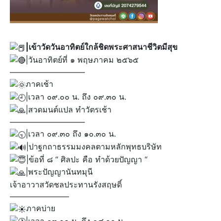
|เข้าวัดวันอาทิตย์ใกล้ชิดพระศาสนาชีวิตมีสุข
|วันอาทิตย์ที่ ๑ พฤษภาคม ๒๕๖๕
—————————–
ภาคเช้า
|เวลา ๐๙.๐๐ น. ถึง ๐๙.๓๐ น.
|สวดมนต์แปล ทำวัตรเช้า
—————————–
|เวลา ๐๙.๓๐ ถึง ๑๐.๓๐ น.
|ปาฐกถาธรรมมงคลตามหลักพุทธบริษัท
|ข้อที่ ๘ “ ศิลปะ คือ ทำด้วยปัญญา “
|พระปัญญานันทมุนี
เจ้าอาวาสวัดชลประทานรังสฤษดิ์
———————–
ภาคบ่าย
|เวลา ๑๓.๐๐ น. ถึง ๑๔.๐๐ น.