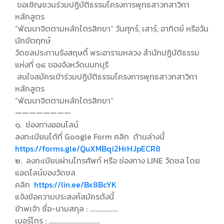
ขอเชิญชวนร่วมปฏิบัติธรรมโครงการพุทธสาวกสาวิกา
หลักสูตร
“พัฒนาจิตตามหลักไตรสิกขา” วันศุกร์, เสาร์, อาทิตย์ หรือวัน
นักขัตฤกษ์
วัดชลประทานรังสฤษดิ์ พระอารามหลวง สำนักปฏิบัติธรรม
แห่งที่ ๑๔ ของจังหวัดนนทบุรี
สนใจสมัครเข้าร่วมปฏิบัติธรรมโครงการพุทธสาวกสาวิกา
หลักสูตร
“พัฒนาจิตตามหลักไตรสิกขา”
————————
๑. ช่องทางออนไลน์
ลงทะเบียนได้ที่ Google Form คลิก ด้านล่างนี้
https://forms.gle/QuXMBqi2HrHJpECR8
๒. ลงทะเบียนผ่านโทรศัพท์ หรือ ช่องทาง LINE วัดชล โดย
แอดไลน์ของวัดชล
คลิก
https://lin.ee/Bx8BcYK
แจ้งข้อความประสงค์สมัครดังนี้
ข้าพเจ้า ชื่อ-นามสกุล : ……………….
เบอร์โทร : …………………………….