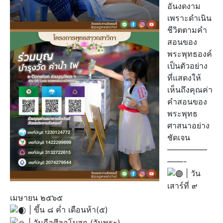
อันงดงาม
เพราะดำเนิน
ชีวิตตามคำ
สอนของ
พระพุทธองค์
เป็นตัวอย่าง
ที่แสดงให้
เห็นถึงคุณค่า
คำสอนของ
พระพุทธ
ศาสนาอย่าง
ชัดเจน
—————
——-
| วัน
เสาร์ที่ ๙
เมษายน ๒๕๖๕
| ขึ้น ๘ ค่ำ เดือนห้า(๕)
| วันถือศีลอุโบสถ (วันพระ)