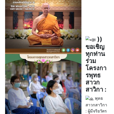
))
ขอเชิญ
ทุกท่าน
ร่วม
โครงกา
รพุทธ
สาวก
สาวิกา :
พุทธ
สาวกสาวิกา
: ผู้มีจริยวัตร