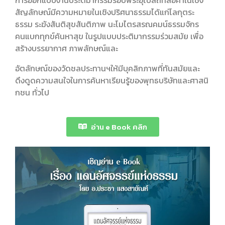
การออกแบบงานประติมากรรมรอบพระอุโบสถที่สื่อค่าในเชิง
สัญลักษณ์มีความหมายในเชิงปริศนาธรรมได้แก่โลกุตระ
ธรรม ระฆังสันติสุขสันติภาพ นะโมไตรสรณคมน์ธรรมจักร
คนแบกทุกข์ค้นหาสุข ในรูปแบบประติมากรรมร่วมสมัย เพื่อ
สร้างบรรยากาศ ภาพลักษณ์และ
อัตลักษณ์ของวัดชลประทานฯให้มีบุคลิกภาพที่ทันสมัยและ
ดึงดูดความสนใจในการค้นหาเรียนรู้ของพุทธบริษัทและศาสนิ
กชน ทั่วไป
อ่าน e Book คลิก