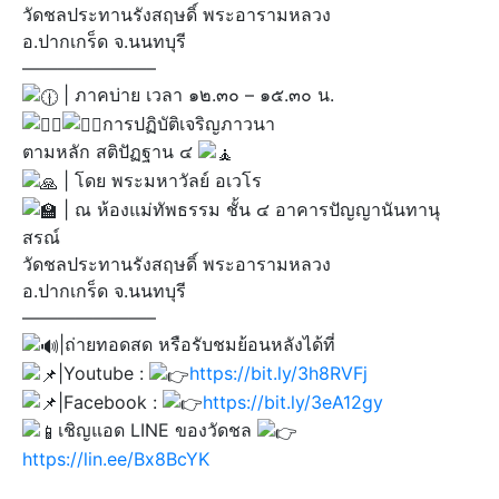
วัดชลประทานรังสฤษดิ์ พระอารามหลวง
อ.ปากเกร็ด จ.นนทบุรี
———————–
| ภาคบ่าย เวลา ๑๒.๓๐ – ๑๕.๓๐ น.
การปฏิบัติเจริญภาวนา
ตามหลัก สติปัฏฐาน ๔
| โดย พระมหาวัลย์ อเวโร
| ณ ห้องแม่ทัพธรรม ชั้น ๔ อาคารปัญญานันทานุ
สรณ์
วัดชลประทานรังสฤษดิ์ พระอารามหลวง
อ.ปากเกร็ด จ.นนทบุรี
———————–
|ถ่ายทอดสด หรือรับชมย้อนหลังได้ที่
|Youtube :
https://bit.ly/3h8RVFj
|Facebook :
https://bit.ly/3eA12gy
เชิญแอด LINE ของวัดชล
https://lin.ee/Bx8BcYK