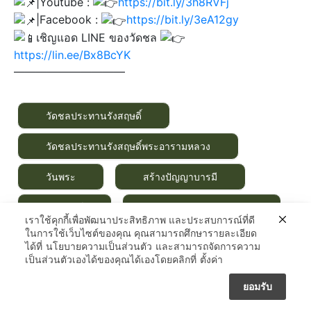
|Youtube :
https://bit.ly/3h8RVFj
|Facebook :
https://bit.ly/3eA12gy
เชิญแอด LINE ของวัดชล
https://lin.ee/Bx8BcYK
——————————
วัดชลประทานรังสฤษดิ์
วัดชลประทานรังสฤษดิ์พระอารามหลวง
วันพระ
สร้างปัญญาบารมี
สวดมนต์
หลวงพ่อปัญญานันทภิกขุ
เราใช้คุกกี้เพื่อพัฒนาประสิทธิภาพ และประสบการณ์ที่ดี
ในการใช้เว็บไซต์ของคุณ คุณสามารถศึกษารายละเอียด
หลวงพ่อปัญญานันทมุนี
ได้ที่
นโยบายความเป็นส่วนตัว
และสามารถจัดการความ
เป็นส่วนตัวเองได้ของคุณได้เองโดยคลิกที่
ตั้งค่า
ยอมรับ
โครงการพุทธสาวกสาวิกา : วัน