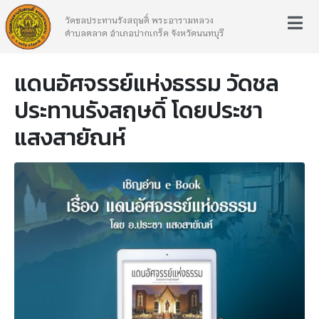
วัดชลประทานรังสฤษดิ์ พระอารามหลวง
ตำบลตลาด อำเภอปากเกร็ด จังหวัดนนทบุรี
แดนอัศจรรย์แห่งธรรม วัดชล
ประทานรังสฤษดิ์ โดยประชา
แสงสายัณห์