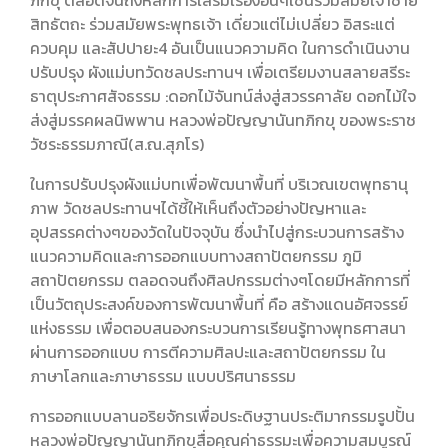
ภิกขุ ตลอดจนถึงหลักการเสริมเรื่องอื่นๆเช่นร่วมสมัยเจ้าชาย
สิทธัตถะ ร่วมสมัยพระพุทธเจ้า เดี่ยวแต่ไม่เปลี่ยว อิสระแต่
ควบคุม และสัปปายะ4 อันเป็นแนวความคิด ในการดำเนินงาน
ปรับปรุง ผังแม่บทวัดชลประทานฯ เพื่อเตรียมงานสลายสรีระ
ธาตุประกาศสัจธรรม :ดอกไม้จันทน์ส่งสู่สวรรคาลัย ดอกไม้ใจ
ส่งสู่มรรคผลนิพพาน หลวงพ่อปัญญานันทภิกขุ ของพระราช
วัชระธรรมภาณี(ส.ณ.สุภโร)
ในการปรับปรุงผังแม่บทเพื่อพัฒนาพื้นที่ บริเวณเขตพุทธานุ
ภาพ วัดชลประทานฯได้ชี้ให้เห็นถึงตัวอย่างปัญหาและ
อุปสรรคต่างๆของวัดในปัจจุบัน ซึ่งนำไปสู่กระบวนการสร้าง
แนวความคิดและการออกแบบทางสถาปัตยกรรม ภูมิ
สถาปัตยกรรม ตลอดจนถึงศิลปกรรมต่างๆโดยมีหลักการที่
เป็นวัตถุประสงค์ของการพัฒนาพื้นที่ คือ สร้างแดนอัศจรรย์
แห่งธรรม เพื่อตอบสนองกระบวนการเรียนรู้ทางพุทธศาสนา
ผ่านการออกแบบ การตีความศิลปะและสถาปัตยกรรม ใน
ภาษาโลกและภาษาธรรม แบบปริศนาธรรม
การออกแบบลานอริยจักรเพื่อประดิษฐานประติมากรรมรูปปั้น
หลวงพ่อปัญญานันทภิกขุสื่อคุณค่าธรรมะเพื่อความสมบูรณ์