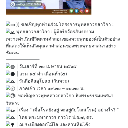
)) ขอเชิญทุกท่านร่วมโครงการพุทธสาวกสาวิกา :
พุทธสาวกสาวิกา : ผู้มีจริยวัตรอันงดงาม
เพราะดำเนินชีวิตตามคำสอนของพระพุทธองค์เป็นตัวอย่าง
ที่แสดงให้เห็นถึงคุณค่าคำสอนของพระพุทธศาสนาอย่าง
ชัดเจน
———————-
| วันเสาร์ที่ ๓๐ เมษายน ๒๕๖๕
| แรม ๑๔ ค่ำ เดือนห้า(๕)
| วันถือศีลอุโบสถ (วันพระ)
| ภาคเช้า เวลา ๐๙.๓๐ – ๑๐.๓๐ น.
: ขอเชิญชาวพุทธสาวกสาวิกา ฟังพระธรรมเทศนา
วันพระ
| เรื่อง ” เมื่อโรคยังอยู่ จะอยู่กับโลก(โรค) อย่างไร? “
| โดย พระมหาถาวร ถาวโร ป.ธ.๗, ดร.
| ณ ระเบียงดอกไม้ใจ และลานหินโค้ง