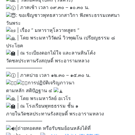
| ภาคเช้า เวลา ๐๙.๓๐ – ๑๐.๓๐ น.
: ขอเชิญชาวพุทธสาวกสาวิกา ฟังพระธรรมเทศนา
วันพระ
| เรื่อง ” มหาราหุโลวาทสูตร “
| โดย พระมหาวิวัฒน์ วิวฑฺฒโน เปรียญธรรม ๘
ประโยค
| ณ ระเบียงดอกไม้ใจ และลานหินโค้ง
วัดชลประทานรังสฤษดิ์ พระอารามหลวง
———————–
| ภาคบ่าย เวลา ๑๒.๓๐ – ๑๕.๓๐ น.
การปฏิบัติเจริญภาวนา
ตามหลัก สติปัฏฐาน ๔
| โดย พระมหาวัลย์ อเวโร
| ณ โรงเรียนพุทธธรรม ชั้น ๑
ภายในวัดชลประทานรังสฤษดิ์ พระอารามหลวง
———————–
|ถ่ายทอดสด หรือรับชมย้อนหลังได้ที่