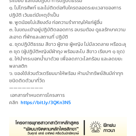
ระเบียบ และข้อปฏิบัติ การปฏิบัติธรรม
๑. ไม่โทรศัพท์ และไม่ติดต่อกับใครตลอดระยะเวลาของการ
ปฏิบัติ เว้นแต่มีเหตุจำเป็น
๒. พูดน้อยไม่เสียงดัง ก่อความรำคาญให้แก่ผู้อื่น
๓. ในขณะเข้าอยู่ปฏิบัติตลอดการ อบรมต้อง ดูแลรักษาความ
สะอาด ที่พักและสถานที่ ปฏิบัติ
๔. ชุดปฏิบัติธรรม สีขาว ผู้ชาย ผู้หญิง ไม่มีลวดลาย หรือฉะลุ
๓ ชุด (ผู้ปฏิบัติหญิงมีผ้าถุง พร้อมสะไบ สีขาว เรียบๆ ๑ ชุด)
๕. ให้นำกระบอกน้ำมาด้วย เพื่อลดภาวะโลกร้อน และลดขยะ
พลาสติก
๖. ของใช้ส่วนตัวเตรียมมาให้พร้อม ห้ามนำทรัพย์สินมีค่าทุก
ชนิดติดตัวมาที่วัด
————————
เอกสารกำหนดการโครงการ
คลิก
https://bit.ly/3QKn3N5