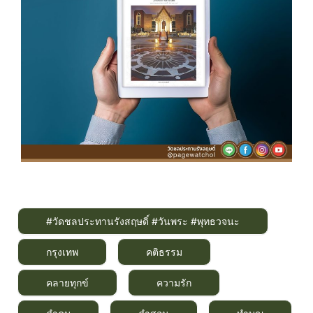
#วัดชลประทานรังสฤษดิ์ #วันพระ #พุทธวจนะ
กรุงเทพ
คติธรรม
คลายทุกข์
ความรัก