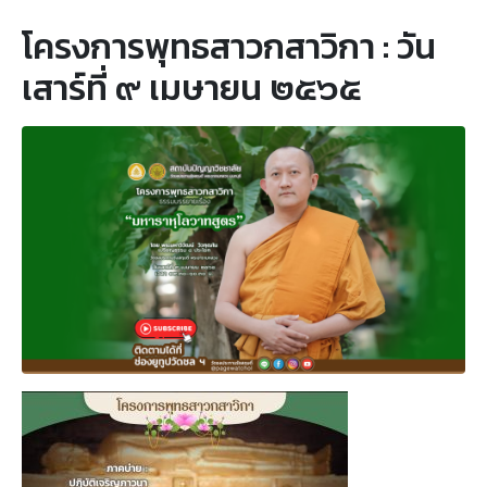
โครงการพุทธสาวกสาวิกา : วัน
เสาร์ที่ ๙ เมษายน ๒๕๖๕