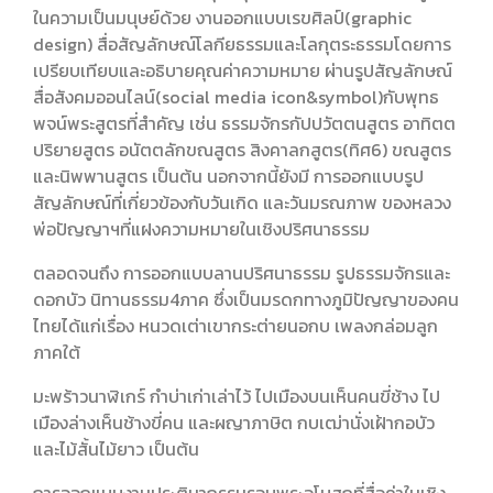
ในความเป็นมนุษย์ด้วย งานออกแบบเรขศิลป์(graphic
design) สื่อสัญลักษณ์โลกียธรรมและโลกุตระธรรมโดยการ
เปรียบเทียบและอธิบายคุณค่าความหมาย ผ่านรูปสัญลักษณ์
สื่อสังคมออนไลน์(social media icon&symbol)กับพุทธ
พจน์พระสูตรที่สำคัญ เช่น ธรรมจักรกัปปวัตตนสูตร อาทิตต
ปริยายสูตร อนัตตลักขณสูตร สิงคาลกสูตร(ทิศ6) ขณสูตร
และนิพพานสูตร เป็นต้น นอกจากนี้ยังมี การออกแบบรูป
สัญลักษณ์ที่เกี่ยวข้องกับวันเกิด และวันมรณภาพ ของหลวง
พ่อปัญญาฯที่แฝงความหมายในเชิงปริศนาธรรม
ตลอดจนถึง การออกแบบลานปริศนาธรรม รูปธรรมจักรและ
ดอกบัว นิทานธรรม4ภาค ซึ่งเป็นมรดกทางภูมิปัญญาของคน
ไทยได้แก่เรื่อง หนวดเต่าเขากระต่ายนอกบ เพลงกล่อมลูก
ภาคใต้
มะพร้าวนาฬิเกร์ กำบ่าเก่าเล่าไว้ ไปเมืองบนเห็นคนขี่ช้าง ไป
เมืองล่างเห็นช้างขี่คน และผญาภาษิต กบเฒ่านั่งเฝ้ากอบัว
และไม้สั้นไม้ยาว เป็นต้น