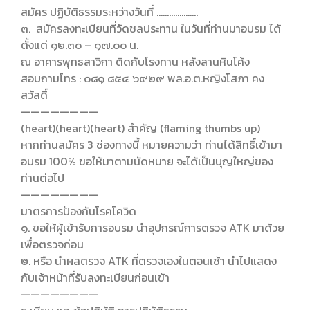
สมัคร ปฏิบัติธรรมระหว่างวันที่ ………………..
๓. สมัครลงทะเบียนที่วัดชลประทาน ในวันที่ท่านมาอบรม ได้
ตั้งแต่ ๑๒.๓๐ – ๑๗.๐๐ น.
ณ อาคารพุทธสาวิกา ติดกับโรงทาน หลังลานหินโค้ง
สอบถามโทร : ๐๘๑ ๘๕๔ ๖๙๒๙ พล.อ.ต.หญิงโสภา คง
สวัสดิ์
————————
(heart)(heart)(heart) สำคัญ (flaming thumbs up)
หากท่านสมัคร 3 ช่องทางนี้ หมายความว่า ท่านได้สิทธิ์เข้ามา
อบรม 100% ขอให้มาตามนัดหมาย จะได้เป็นบุญใหญ่ของ
ท่านต่อไป
————————
มาตรการป้องกันโรคโควิด
๑. ขอให้ผู้เข้ารับการอบรม นำอุปกรณ์การตรวจ ATK มาด้วย
เพื่อตรวจก่อน
๒. หรือ นำผลตรวจ ATK ที่ตรวจเองในตอนเช้า นำไปแสดง
กับเจ้าหน้าที่รับลงทะเบียนก่อนเข้า
————————