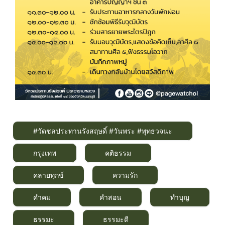
#วัดชลประทานรังสฤษดิ์ #วันพระ #พุทธวจนะ
กรุงเทพ
คติธรรม
คลายทุกข์
ความรัก
คำคม
คำสอน
ทำบุญ
ธรรมะ
ธรรมะดี