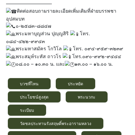
—————————–
ติดต่อสอบถามรายละเอียดเพิ่มเติมที่ฝ่ายบรรพชา
อุปสมบท
๐-๒๕๘๓-๘๘๔๗
พระมหาบุญส่วน ปุญฺญสิริ
โทร.
๐๘๔-๔๒๒-๙๙๔๓
พระมหาสมัคร โกวิโล
โทร. ๐๙๔-๙๕๙-๓๒๓๙
พระสมุห์ระหัส ถาวโร
โทร.๐๙๐-๙๙๒-๙๔๔๔
๐๘.๐๐ – ๑๐.๓๐ น. และ
๑๓.๐๐ – ๑๖.๐๐ น.
บวชที่ไหน
ประหยัด
ประโยชน์สูงสุด
พระนวกะ
ระเบียบ
วัดชลประทานรังสฤษดิ์พระอารามหลวง