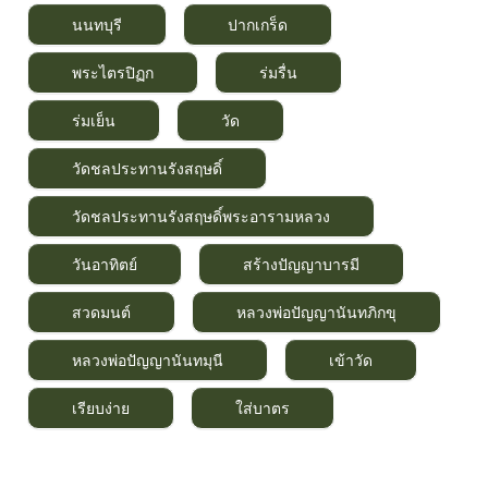
นนทบุรี
ปากเกร็ด
พระไตรปิฏก
ร่มรื่น
ร่มเย็น
วัด
วัดชลประทานรังสฤษดิ์
วัดชลประทานรังสฤษดิ์พระอารามหลวง
วันอาทิตย์
สร้างปัญญาบารมี
สวดมนต์
หลวงพ่อปัญญานันทภิกขุ
หลวงพ่อปัญญานันทมุนี
เข้าวัด
เรียบง่าย
ใส่บาตร