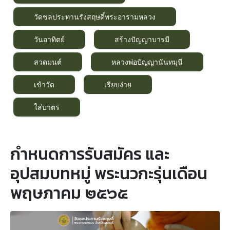
วัดชลประทานรังสฤษดิ์พระอารามหลวง
วันอาทิตย์
สร้างปัญญาบารมี
สวดมนต์
หลวงพ่อปัญญานันทมุนี
เข้าวัด
เรียบง่าย
ใส่บาตร
กำหนดการรับสมัคร และ
อุปสมบทหมู่ พระนวกะรุ่นเดือน
พฤษภาคม ๒๕๖๕