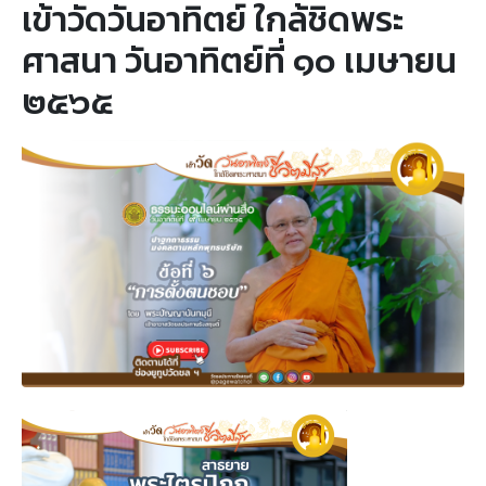
เข้าวัดวันอาทิตย์ ใกล้ชิดพระ
ศาสนา วันอาทิตย์ที่ ๑๐ เมษายน
๒๕๖๕