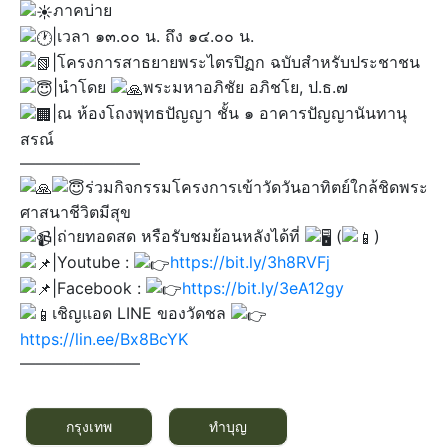
ภาคบ่าย
|เวลา ๑๓.๐๐ น. ถึง ๑๔.๐๐ น.
|โครงการสาธยายพระไตรปิฏก ฉบับสำหรับประชาชน
|นำโดย
พระมหาอภิชัย อภิชโย, ป.ธ.๗
|ณ ห้องโถงพุทธปัญญา ชั้น ๑ อาคารปัญญานันทานุ
สรณ์
———————–
ร่วมกิจกรรมโครงการเข้าวัดวันอาทิตย์ใกล้ชิดพระ
ศาสนาชีวิตมีสุข
|ถ่ายทอดสด หรือรับชมย้อนหลังได้ที่
(
)​
|Youtube :
https://bit.ly/3h8RVFj
|Facebook :
https://bit.ly/3eA12gy
เชิญแอด LINE ของวัดชล
https://lin.ee/Bx8BcYK
———————–
กรุงเทพ
ทำบุญ