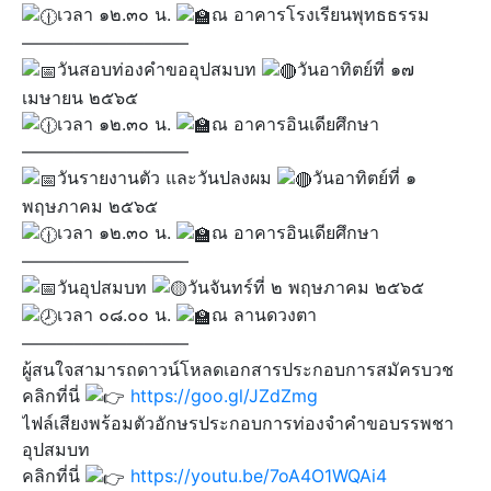
เวลา ๑๒.๓๐ น.
ณ อาคารโรงเรียนพุทธธรรม
—————————–
วันสอบท่องคำขออุปสมบท
วันอาทิตย์ที่ ๑๗
เมษายน ๒๕๖๕
เวลา ๑๒.๓๐ น.
ณ อาคารอินเดียศึกษา
—————————–
วันรายงานตัว และวันปลงผม
วันอาทิตย์ที่ ๑
พฤษภาคม ๒๕๖๕
เวลา ๑๒.๓๐ น.
ณ อาคารอินเดียศึกษา
—————————–
วันอุปสมบท
วันจันทร์ที่ ๒ พฤษภาคม ๒๕๖๕
เวลา ๐๘.๐๐ น.
ณ ลานดวงตา
—————————–
ผู้สนใจสามารถดาวน์โหลดเอกสารประกอบการสมัครบวช
คลิกที่นี่
https://goo.gl/JZdZmg
ไฟล์เสียงพร้อมตัวอักษรประกอบการท่องจำคำขอบรรพชา
อุปสมบท
คลิกที่นี่
https://youtu.be/7oA4O1WQAi4