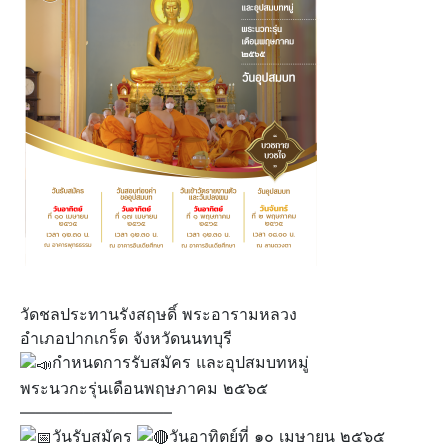
วัดชลประทานรังสฤษดิ์ พระอารามหลวง
อำเภอปากเกร็ด จังหวัดนนทบุรี
กำหนดการรับสมัคร และอุปสมบทหมู่
พระนวกะรุ่นเดือนพฤษภาคม ๒๕๖๕
—————————–
วันรับสมัคร
วันอาทิตย์ที่ ๑๐ เมษายน ๒๕๖๕