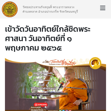
วัดชลประทานรังสฤษดิ์ พระอารามหลวง
ตำบลตลาด อำเภอปากเกร็ด จังหวัดนนทบุรี
เข้าวัดวันอาทิตย์ใกล้ชิดพระ
ศาสนา วันอาทิตย์ที่ ๑
พฤษภาคม ๒๕๖๕