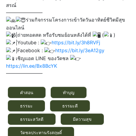
สรณ์
———————–
ร่วมกิจกรรมโครงการเข้าวัดวันอาทิตย์ชีวิตมีสุข
ออนไลน์
|ถ่ายทอดสด หรือรับชมย้อนหลังได้ที่
(
)​
|Youtube :
https://bit.ly/3h8RVFj
|Facebook :
https://bit.ly/3eA12gy
เชิญแอด LINE ของวัดชล
https://lin.ee/Bx8BcYK
———————–
คำสอน
ทำบุญ
ธรรมะ
ธรรมะดี
ธรรมะสวัสดี
มีความสุข
วัดชลประทานรังสฤษดิ์