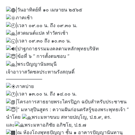
|วันอาทิตย์ที่ ๑๐ เมษายน ๒๕๖๕
ภาคเช้า
|เวลา ๐๙.๐๐ น. ถึง ๐๙.๓๐ น.
|สวดมนต์แปล ทำวัตรเช้า
|เวลา ๐๙.๓๐ ถึง ๑๐.๓๐ น.
|ปาฐกถาธรรมมงคลตามหลักพุทธบริษัท
|ข้อที่ ๖ “ การตั้งตนชอบ “
|พระปัญญานันทมุนี
เจ้าอาวาสวัดชลประทานรังสฤษดิ์
———————–
ภาคบ่าย
|เวลา ๑๓.๐๐ น. ถึง ๑๔.๐๐ น.
|โครงการสาธยายพระไตรปิฏก ฉบับสำหรับประชาชน
|” มหาสุปินสูตร : ความฝันก่อนตรัสรู้ของพระพุทธเจ้า ”
นำโดย
พระมหาขนบ สหายปญฺโญ, ป.ธ.๙, ดร.
และ
พระมหาอภิชัย อภิชโย, ป.ธ.๗
|ณ ห้องโถงพุทธปัญญา ชั้น ๑ อาคารปัญญานันทานุ