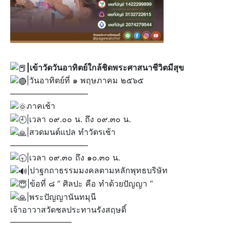
|เข้าวัดวันอาทิตย์ใกล้ชิดพระศาสนาชีวิตมีสุข
|วันอาทิตย์ที่ ๑ พฤษภาคม ๒๕๖๕
—————————–
ภาคเช้า
|เวลา ๐๙.๐๐ น. ถึง ๐๙.๓๐ น.
|สวดมนต์แปล ทำวัตรเช้า
—————————–
|เวลา ๐๙.๓๐ ถึง ๑๐.๓๐ น.
|ปาฐกถาธรรมมงคลตามหลักพุทธบริษัท
|ข้อที่ ๘ “ ศิลปะ คือ ทำด้วยปัญญา “
|พระปัญญานันทมุนี
เจ้าอาวาสวัดชลประทานรังสฤษดิ์
———————–