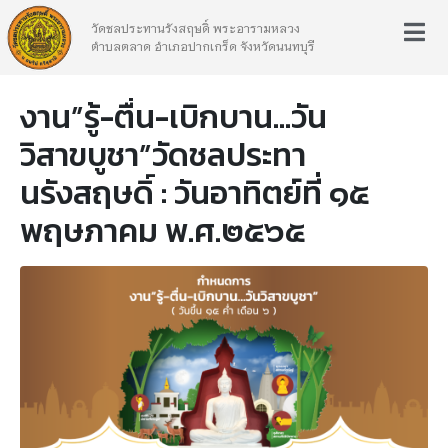
วัดชลประทานรังสฤษดิ์ พระอารามหลวง
ตำบลตลาด อำเภอปากเกร็ด จังหวัดนนทบุรี
งาน”รู้-ตื่น-เบิกบาน…วัน
วิสาขบูชา”วัดชลประทา
นรังสฤษดิ์ : วันอาทิตย์ที่ ๑๕
พฤษภาคม พ.ศ.๒๕๖๕