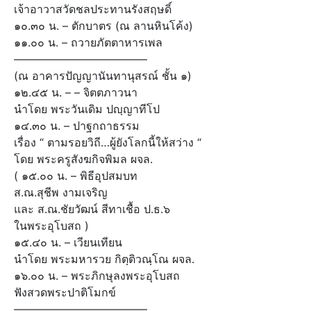
เจ้าอาวาสวัดชลประทานรังสฤษดิ์
๑๐.๓๐ น. – ตักบาตร (ณ ลานหินโค้ง)
๑๑.๐๐ น. – ถวายภัตตาหารเพล
————————————
(ณ อาคารปัญญานันทานุสรณ์ ชั้น ๑)
๑๒.๔๕ น. – – จิตตภาวนา
นำโดย พระวันเดิม ปญฺญาทีโป
๑๔.๓๐ น. – ปาฐกถาธรรม
เรื่อง “ ตามรอยวิถี…ผู้ยังโลกนี้ให้สว่าง “
โดย พระครูสังฆกิจพิมล ผจล.
( ๑๕.๐๐ น. – พิธีอุปสมบท
ส.ณ.สุชีพ งามเจริญ
และ ส.ณ.ชัยวัฒน์ สีทาเชื้อ ป.ธ.๖
ในพระอุโบสถ )
๑๕.๔๐ น. – เวียนเทียน
นำโดย พระมหารวย กิตฺติวณฺโณ ผจล.
๑๖.๐๐ น. – พระภิกษุลงพระอุโบสถ
ฟังสวดพระปาติโมกข์
————————————