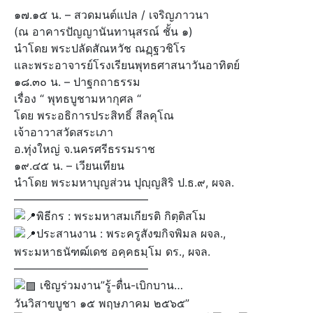
๑๗.๑๕ น. – สวดมนต์แปล / เจริญภาวนา
(ณ อาคารปัญญานันทานุสรณ์ ชั้น ๑)
นำโดย พระปลัดสัณหวัช ณฏฺฐวชิโร
และพระอาจารย์โรงเรียนพุทธศาสนาวันอาทิตย์
๑๘.๓๐ น. – ปาฐกถาธรรม
เรื่อง “ พุทธบูชามหากุศล “
โดย พระอธิการประสิทธิ์ สีลคุโณ
เจ้าอาวาสวัดสระเภา
อ.ทุ่งใหญ่ จ.นครศรีธรรมราช
๑๙.๔๕ น. – เวียนเทียน
นำโดย พระมหาบุญส่วน ปุญฺญสิริ ป.ธ.๙, ผจล.
————————————
พิธีกร : พระมหาสมเกียรติ กิตฺติสโม
ประสานงาน : พระครูสังฆกิจพิมล ผจล.,
พระมหาธนัฑฒ์เดช อคฺคธมฺโม ดร., ผจล.
————————————
เชิญร่วมงาน”รู้-ตื่น-เบิกบาน…
วันวิสาขบูชา ๑๕ พฤษภาคม ๒๕๖๕”