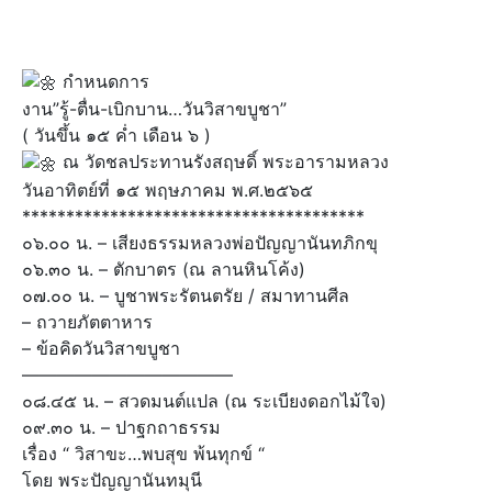
กำหนดการ
งาน”รู้-ตื่น-เบิกบาน…วันวิสาขบูชา”
( วันขึ้น ๑๕ ค่ำ เดือน ๖ )
ณ วัดชลประทานรังสฤษดิ์ พระอารามหลวง
วันอาทิตย์ที่ ๑๕ พฤษภาคม พ.ศ.๒๕๖๕
***************************************
๐๖.๐๐ น. – เสียงธรรมหลวงพ่อปัญญานันทภิกขุ
๐๖.๓๐ น. – ตักบาตร (ณ ลานหินโค้ง)
๐๗.๐๐ น. – บูชาพระรัตนตรัย / สมาทานศีล
– ถวายภัตตาหาร
– ข้อคิดวันวิสาขบูชา
————————————
๐๘.๔๕ น. – สวดมนต์แปล (ณ ระเบียงดอกไม้ใจ)
๐๙.๓๐ น. – ปาฐกถาธรรม
เรื่อง “ วิสาขะ…พบสุข พ้นทุกข์ “
โดย พระปัญญานันทมุนี