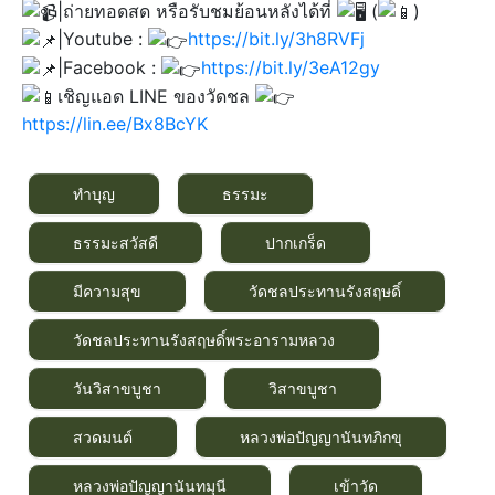
|ถ่ายทอดสด หรือรับชมย้อนหลังได้ที่
(
)​
|Youtube :
https://bit.ly/3h8RVFj
|Facebook :
https://bit.ly/3eA12gy
เชิญแอด LINE ของวัดชล
https://lin.ee/Bx8BcYK
ทำบุญ
ธรรมะ
ธรรมะสวัสดี
ปากเกร็ด
มีความสุข
วัดชลประทานรังสฤษดิ์
วัดชลประทานรังสฤษดิ์พระอารามหลวง
วันวิสาขบูชา
วิสาขบูชา
สวดมนต์
หลวงพ่อปัญญานันทภิกขุ
หลวงพ่อปัญญานันทมุนี
เข้าวัด