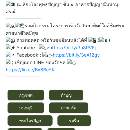
|ณ ห้องโถงพุทธปัญญา ชั้น ๑ อาคารปัญญานันทานุ
สรณ์
———————–
ร่วมกิจกรรมโครงการเข้าวัดวันอาทิตย์ใกล้ชิดพระ
ศาสนาชีวิตมีสุข
|ถ่ายทอดสด หรือรับชมย้อนหลังได้ที่
(
)​
|Youtube :
https://bit.ly/3h8RVFj
|Facebook :
https://bit.ly/3eA12gy
เชิญแอด LINE ของวัดชล
https://lin.ee/Bx8BcYK
———————–
กรุงเทพ
ทำบุญ
นนทบุรี
ปากเกร็ด
พระไตรปิฏก
ร่มรื่น