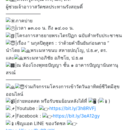
ผู้ช่วยเจ้าอาวาสวัดชลประทานรังสฤษดิ์
———————–
ภาคบ่าย
|เวลา ๑๓.๐๐ น. ถึง ๑๔.๐๐ น.
|โครงการสาธยายพระไตรปิฏก ฉบับสำหรับประชาชน
|เรื่อง ” นกุลปิตุสูตร : ว่าด้วยคำยืนยันก่อนตาย ”
นำโดย
พระมหาขนบ สหายปญฺโญ, ป.ธ.๙, ดร.
และ
พระมหาอภิชัย อภิชโย, ป.ธ.๗
|ณ ห้องโถงพุทธปัญญา ชั้น ๑ อาคารปัญญานันทานุ
สรณ์
———————–
ร่วมกิจกรรมโครงการเข้าวัดวันอาทิตย์ชีวิตมีสุข
ออนไลน์
|ถ่ายทอดสด หรือรับชมย้อนหลังได้ที่
(
)​
|Youtube :
https://bit.ly/3h8RVFj
|Facebook :
https://bit.ly/3eA12gy
เชิญแอด LINE ของวัดชล