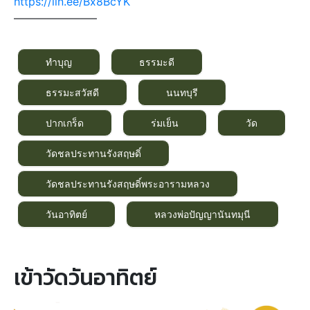
https://lin.ee/Bx8BcYK
———————–
ทำบุญ
ธรรมะดี
ธรรมะสวัสดี
นนทบุรี
ปากเกร็ด
ร่มเย็น
วัด
วัดชลประทานรังสฤษดิ์
วัดชลประทานรังสฤษดิ์พระอารามหลวง
วันอาทิตย์
หลวงพ่อปัญญานันทมุนี
เข้าวัดวันอาทิตย์