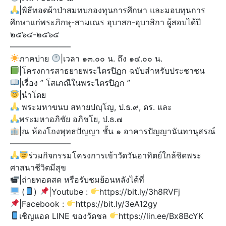
|พิธีทอดผ้าป่าสมทบกองทุนการศึกษา และมอบทุนการ
ศึกษาแก่พระภิกษุ-สามเณร อุบาสก-อุบาสิกา ผู้สอบได้ปี
๒๕๖๔-๒๕๖๕
———————–
ภาคบ่าย
|เวลา ๑๓.๐๐ น. ถึง ๑๔.๐๐ น.
|โครงการสาธยายพระไตรปิฏก ฉบับสำหรับประชาชน
|เรื่อง ” โสเภณีในพระไตรปิฎก ”
|นำโดย
พระมหาขนบ สหายปญฺโญ, ป.ธ.๙, ดร. และ
พระมหาอภิชัย อภิชโย, ป.ธ.๗
|ณ ห้องโถงพุทธปัญญา ชั้น ๑ อาคารปัญญานันทานุสรณ์
———————–
ร่วมกิจกรรมโครงการเข้าวัดวันอาทิตย์ใกล้ชิดพระ
ศาสนาชีวิตมีสุข
|ถ่ายทอดสด หรือรับชมย้อนหลังได้ที่
(
)​
|Youtube :
https://bit.ly/3h8RVFj
|Facebook :
https://bit.ly/3eA12gy
เชิญแอด LINE ของวัดชล
https://lin.ee/Bx8BcYK