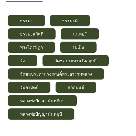
———————–
ธรรมะ
ธรรมะดี
ธรรมะสวัสดี
นนทบุรี
พระไตรปิฏก
ร่มเย็น
วัด
วัดชลประทานรังสฤษดิ์
วัดชลประทานรังสฤษดิ์พระอารามหลวง
วันอาทิตย์
สวดมนต์
หลวงพ่อปัญญานันทภิกขุ
หลวงพ่อปัญญานันทมุนี