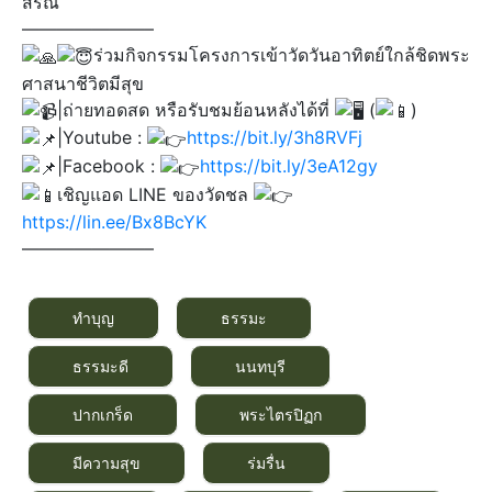
สรณ์
———————–
ร่วมกิจกรรมโครงการเข้าวัดวันอาทิตย์ใกล้ชิดพระ
ศาสนาชีวิตมีสุข
|ถ่ายทอดสด หรือรับชมย้อนหลังได้ที่
(
)​
|Youtube :
https://bit.ly/3h8RVFj
|Facebook :
https://bit.ly/3eA12gy
เชิญแอด LINE ของวัดชล
https://lin.ee/Bx8BcYK
———————–
ทำบุญ
ธรรมะ
ธรรมะดี
นนทบุรี
ปากเกร็ด
พระไตรปิฏก
มีความสุข
ร่มรื่น