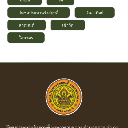
วัดชลประทานรังสฤษดิ์
วันอาทิตย์
สวดมนต์
เข้าวัด
ใส่บาตร
วัดชลประทานรังสฤษดิ์ พระอารามหลวง ตำบลตลาด อำเภอ