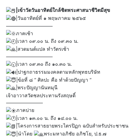
|เข้าวัดวันอาทิตย์ใกล้ชิดพระศาสนาชีวิตมีสุข
|วันอาทิตย์ที่ ๑ พฤษภาคม ๒๕๖๕
—————————–
ภาคเช้า
|เวลา ๐๙.๐๐ น. ถึง ๐๙.๓๐ น.
|สวดมนต์แปล ทำวัตรเช้า
—————————–
|เวลา ๐๙.๓๐ ถึง ๑๐.๓๐ น.
|ปาฐกถาธรรมมงคลตามหลักพุทธบริษัท
|ข้อที่ ๘ “ ศิลปะ คือ ทำด้วยปัญญา “
|พระปัญญานันทมุนี
เจ้าอาวาสวัดชลประทานรังสฤษดิ์
———————–
ภาคบ่าย
|เวลา ๑๓.๐๐ น. ถึง ๑๔.๐๐ น.
|โครงการสาธยายพระไตรปิฏก ฉบับสำหรับประชาชน
|นำโดย
พระมหาอภิชัย อภิชโย, ป.ธ.๗