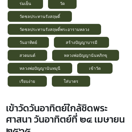
ร่มเย็น
วัด
วัดชลประทานรังสฤษดิ์
วัดชลประทานรังสฤษดิ์พระอารามหลวง
วันอาทิตย์
สร้างปัญญาบารมี
สวดมนต์
หลวงพ่อปัญญานันทภิกขุ
หลวงพ่อปัญญานันทมุนี
เข้าวัด
เรียบง่าย
ใส่บาตร
เข้าวัดวันอาทิตย์ใกล้ชิดพระ
ศาสนา วันอาทิตย์ที่ ๒๔ เมษายน
๒๕๖๕