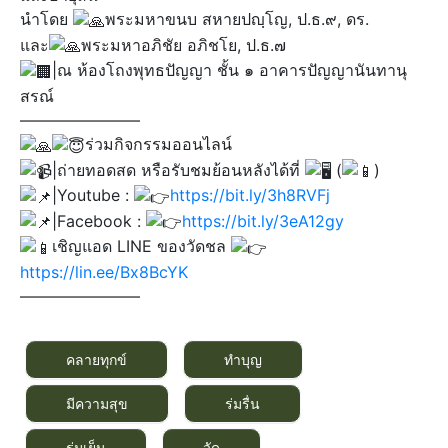
นำโดย
พระมหาขนบ สหายปญฺโญ, ป.ธ.๙, ดร.
และ
พระมหาอภิชัย อภิชโย, ป.ธ.๗
|ณ ห้องโถงพุทธปัญญา ชั้น ๑ อาคารปัญญานันทานุ
สรณ์
———————–
ร่วมกิจกรรมออนไลน์
|ถ่ายทอดสด หรือรับชมย้อนหลังได้ที่
(
)​
|Youtube :
https://bit.ly/3h8RVFj
|Facebook :
https://bit.ly/3eA12gy
เชิญแอด LINE ของวัดชล
https://lin.ee/Bx8BcYK
———————–
คลายทุกข์
ทำบุญ
มีความสุข
ร่มรื่น
ร่มเย็น
วัด