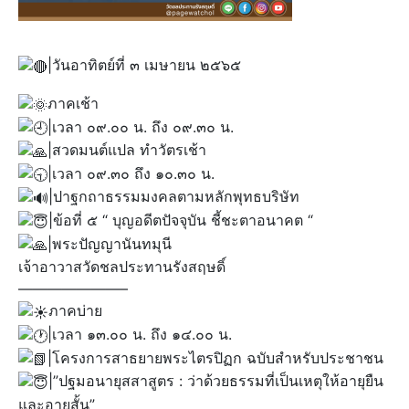
|วันอาทิตย์ที่ ๓ เมษายน ๒๕๖๕
ภาคเช้า
|เวลา ๐๙.๐๐ น. ถึง ๐๙.๓๐ น.
|สวดมนต์แปล ทำวัตรเช้า
|เวลา ๐๙.๓๐ ถึง ๑๐.๓๐ น.
|ปาฐกถาธรรมมงคลตามหลักพุทธบริษัท
|ข้อที่ ๕ “ บุญอดีตปัจจุบัน ชี้ชะตาอนาคต “
|พระปัญญานันทมุนี
เจ้าอาวาสวัดชลประทานรังสฤษดิ์
———————–
ภาคบ่าย
|เวลา ๑๓.๐๐ น. ถึง ๑๔.๐๐ น.
|โครงการสาธยายพระไตรปิฏก ฉบับสำหรับประชาชน
|”ปฐมอนายุสสาสูตร : ว่าด้วยธรรมที่เป็นเหตุให้อายุยืน
และอายุสั้น”