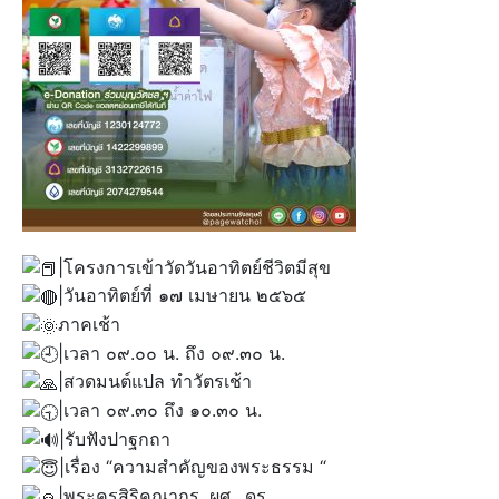
|โครงการเข้าวัดวันอาทิตย์ชีวิตมีสุข
|วันอาทิตย์ที่ ๑๗ เมษายน ๒๕๖๕
ภาคเช้า
|เวลา ๐๙.๐๐ น. ถึง ๐๙.๓๐ น.
|สวดมนต์แปล ทำวัตรเช้า
|เวลา ๐๙.๓๐ ถึง ๑๐.๓๐ น.
|รับฟังปาฐกถา
|เรื่อง “ความสำคัญของพระธรรม “
|พระครูสิริคุณากร, ผศ., ดร.