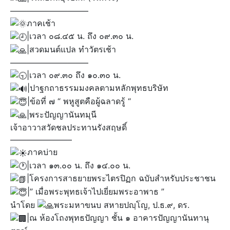
—————————–
ภาคเช้า
|เวลา ๐๘.๔๕ น. ถึง ๐๙.๓๐ น.
|สวดมนต์แปล ทำวัตรเช้า
—————————–
|เวลา ๐๙.๓๐ ถึง ๑๐.๓๐ น.
|ปาฐกถาธรรมมงคลตามหลักพุทธบริษัท
|ข้อที่ ๗ “ พหูสูตคือผู้ฉลาดรู้ “
|พระปัญญานันทมุนี
เจ้าอาวาสวัดชลประทานรังสฤษดิ์
———————–
ภาคบ่าย
|เวลา ๑๓.๐๐ น. ถึง ๑๔.๐๐ น.
|โครงการสาธยายพระไตรปิฏก ฉบับสำหรับประชาชน
|” เมื่อพระพุทธเจ้าไปเยี่ยมพระอาพาธ ”
นำโดย
พระมหาขนบ สหายปญฺโญ, ป.ธ.๙, ดร.
|ณ ห้องโถงพุทธปัญญา ชั้น ๑ อาคารปัญญานันทานุ