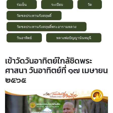
ร่มเย็น
ระเบียบ
วัด
วัดชลประทานรังสฤษดิ์
วัดชลประทานรังสฤษดิ์พระอารามหลวง
วันอาทิตย์
หลวงพ่อปัญญานันทมุนี
เข้าวัดวันอาทิตย์ใกล้ชิดพระ
ศาสนา วันอาทิตย์ที่ ๑๗ เมษายน
๒๕๖๕