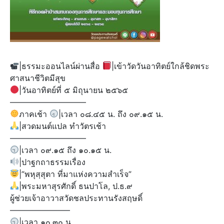
|ธรรมะออนไลน์ผ่านสื่อ
|เข้าวัดวันอาทิตย์ใกล้ชิดพระ
ศาสนาชีวิตมีสุข
|วันอาทิตย์ที่ ๕ มิถุนายน ๒๕๖๕
—————————–
ภาคเช้า
|เวลา ๐๘.๔๕ น. ถึง ๐๙.๑๕ น.
|สวดมนต์แปล ทำวัตรเช้า
—————————–
|เวลา ๐๙.๑๕ ถึง ๑๐.๑๕ น.
|ปาฐกถาธรรมเรื่อง
|”พหุสฺสุตา ที่มาแห่งความสำเร็จ”
|พระมหาสุรศักดิ์ ธนปาโล, ป.ธ.๙
ผู้ช่วยเจ้าอาวาสวัดชลประทานรังสฤษดิ์
———————–
|เวลา ๑๐.๓๐ น.