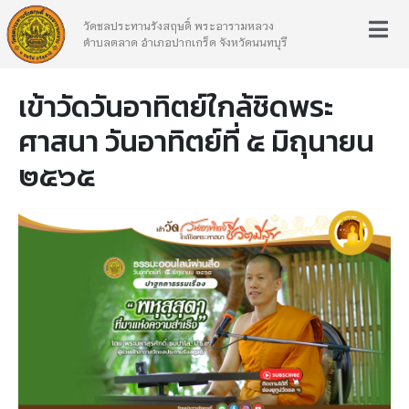
วัดชลประทานรังสฤษดิ์ พระอารามหลวง
ตำบลตลาด อำเภอปากเกร็ด จังหวัดนนทบุรี
เข้าวัดวันอาทิตย์ใกล้ชิดพระ
ศาสนา วันอาทิตย์ที่ ๕ มิถุนายน
๒๕๖๕