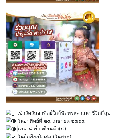
|เข้าวัดวันอาทิตย์ใกล้ชิดพระศาสนาชีวิตมีสุข
|วันอาทิตย์ที่ ๒๔ เมษายน ๒๕๖๕
|แรม ๘ ค่ำ เดือนห้า(๕)
|วันถือศีลอุโบสถ (วันพระ)