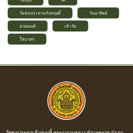
วัดชลประทานรังสฤษดิ์
วันอาทิตย์
สวดมนต์
เข้าวัด
ใส่บาตร
วัดชลประทานรังสฤษดิ์ พระอารามหลวง ตำบลตลาด อำเภอ