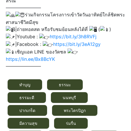
สรณ์
———————–
ร่วมกิจกรรมโครงการเข้าวัดวันอาทิตย์ใกล้ชิดพระ
ศาสนาชีวิตมีสุข
|ถ่ายทอดสด หรือรับชมย้อนหลังได้ที่
(
)​
|Youtube :
https://bit.ly/3h8RVFj
|Facebook :
https://bit.ly/3eA12gy
เชิญแอด LINE ของวัดชล
https://lin.ee/Bx8BcYK
———————–
ทำบุญ
ธรรมะ
ธรรมะดี
นนทบุรี
ปากเกร็ด
พระไตรปิฏก
มีความสุข
ร่มรื่น