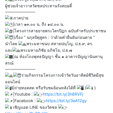
ผู้ช่วยเจ้าอาวาสวัดชลประทานรังสฤษดิ์
———————–
ภาคบ่าย
|เวลา ๑๓.๐๐ น. ถึง ๑๔.๐๐ น.
|โครงการสาธยายพระไตรปิฏก ฉบับสำหรับประชาชน
|เรื่อง ” นกุลปิตุสูตร : ว่าด้วยคำยืนยันก่อนตาย ”
นำโดย
พระมหาขนบ สหายปญฺโญ, ป.ธ.๙, ดร.
และ
พระมหาอภิชัย อภิชโย, ป.ธ.๗
|ณ ห้องโถงพุทธปัญญา ชั้น ๑ อาคารปัญญานันทานุ
สรณ์
———————–
ร่วมกิจกรรมโครงการเข้าวัดวันอาทิตย์ชีวิตมีสุข
ออนไลน์
|ถ่ายทอดสด หรือรับชมย้อนหลังได้ที่
(
)​
|Youtube :
https://bit.ly/3h8RVFj
|Facebook :
https://bit.ly/3eA12gy
เชิญแอด LINE ของวัดชล