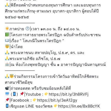
|พิธีทอดผ้าป่าสมทบกองทุนการศึกษา และมอบทุนการ
ศึกษาแก่พระภิกษุ-สามเณร อุบาสก-อุบาสิกา ผู้สอบได้ปี
๒๕๖๔-๒๕๖๕
———————–
ภาคบ่าย
|เวลา ๑๓.๐๐ น. ถึง ๑๔.๐๐ น.
|โครงการสาธยายพระไตรปิฏก ฉบับสำหรับประชาชน
|เรื่อง ” โสเภณีในพระไตรปิฎก ”
|นำโดย
พระมหาขนบ สหายปญฺโญ, ป.ธ.๙, ดร. และ
พระมหาอภิชัย อภิชโย, ป.ธ.๗
|ณ ห้องโถงพุทธปัญญา ชั้น ๑ อาคารปัญญานันทานุสรณ์
———————–
ร่วมกิจกรรมโครงการเข้าวัดวันอาทิตย์ใกล้ชิดพระ
ศาสนาชีวิตมีสุข
|ถ่ายทอดสด หรือรับชมย้อนหลังได้ที่
(
)​
|Youtube :
https://bit.ly/3h8RVFj
|Facebook :
https://bit.ly/3eA12gy
เชิญแอด LINE ของวัดชล
https://lin.ee/Bx8BcYK