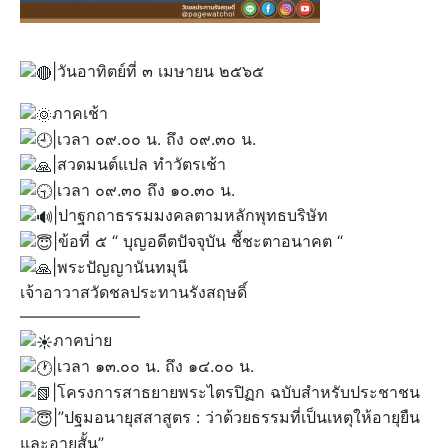
|วันอาทิตย์ที่ ๓ เมษายน ๒๕๖๕
ภาคเช้า
|เวลา ๐๙.๐๐ น. ถึง ๐๙.๓๐ น.
|สวดมนต์แปล ทำวัตรเช้า
|เวลา ๐๙.๓๐ ถึง ๑๐.๓๐ น.
|ปาฐกถาธรรมมงคลตามหลักพุทธบริษัท
|ข้อที่ ๕ “ บุญอดีตปัจจุบัน ชี้ชะตาอนาคต “
|พระปัญญานันทมุนี
เจ้าอาวาสวัดชลประทานรังสฤษดิ์
———————–
ภาคบ่าย
|เวลา ๑๓.๐๐ น. ถึง ๑๔.๐๐ น.
|โครงการสาธยายพระไตรปิฏก ฉบับสำหรับประชาชน
|”ปฐมอนายุสสาสูตร : ว่าด้วยธรรมที่เป็นเหตุให้อายุยืน
และอายุสั้น”