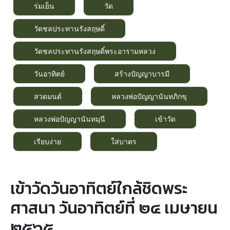
ร่มเย็น
วัด
วัดชลประทานรังสฤษดิ์
วัดชลประทานรังสฤษดิ์พระอารามหลวง
วันอาทิตย์
สร้างปัญญาบารมี
สวดมนต์
หลวงพ่อปัญญานันทภิกขุ
หลวงพ่อปัญญานันทมุนี
เข้าวัด
เรียบง่าย
ใส่บาตร
เข้าวัดวันอาทิตย์ใกล้ชิดพระ
ศาสนา วันอาทิตย์ที่ ๒๔ เมษายน
๒๕๖๕