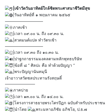
|เข้าวัดวันอาทิตย์ใกล้ชิดพระศาสนาชีวิตมีสุข
|วันอาทิตย์ที่ ๑ พฤษภาคม ๒๕๖๕
—————————–
ภาคเช้า
|เวลา ๐๙.๐๐ น. ถึง ๐๙.๓๐ น.
|สวดมนต์แปล ทำวัตรเช้า
—————————–
|เวลา ๐๙.๓๐ ถึง ๑๐.๓๐ น.
|ปาฐกถาธรรมมงคลตามหลักพุทธบริษัท
|ข้อที่ ๘ “ ศิลปะ คือ ทำด้วยปัญญา “
|พระปัญญานันทมุนี
เจ้าอาวาสวัดชลประทานรังสฤษดิ์
———————–
ภาคบ่าย
|เวลา ๑๓.๐๐ น. ถึง ๑๔.๐๐ น.
|โครงการสาธยายพระไตรปิฏก ฉบับสำหรับประชาชน
|นำโดย
พระมหาอภิชัย อภิชโย, ป.ธ.๗