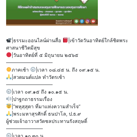
|ธรรมะออนไลน์ผ่านสื่อ
|เข้าวัดวันอาทิตย์ใกล้ชิดพระ
ศาสนาชีวิตมีสุข
|วันอาทิตย์ที่ ๕ มิถุนายน ๒๕๖๕
—————————–
ภาคเช้า
|เวลา ๐๘.๔๕ น. ถึง ๐๙.๑๕ น.
|สวดมนต์แปล ทำวัตรเช้า
—————————–
|เวลา ๐๙.๑๕ ถึง ๑๐.๑๕ น.
|ปาฐกถาธรรมเรื่อง
|”พหุสฺสุตา ที่มาแห่งความสำเร็จ”
|พระมหาสุรศักดิ์ ธนปาโล, ป.ธ.๙
ผู้ช่วยเจ้าอาวาสวัดชลประทานรังสฤษดิ์
———————–
|เวลา ๑๐.๓๐ น.