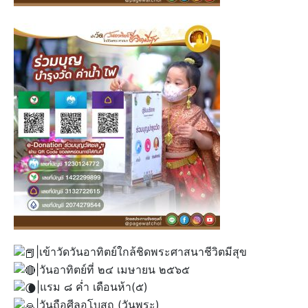
|เข้าวัดวันอาทิตย์ใกล้ชิดพระศาสนาชีวิตมีสุข
|วันอาทิตย์ที่ ๒๔ เมษายน ๒๕๖๕
|แรม ๘ ค่ำ เดือนห้า(๕)
|วันถือศีลอุโบสถ (วันพระ)