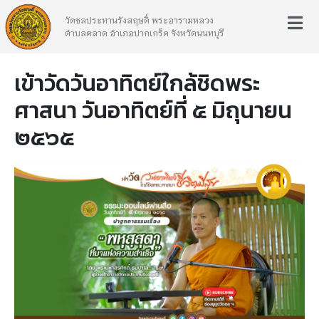
วัดชลประทานรังสฤษดิ์ พระอารามหลวง
ตำบลตลาด อำเภอปากเกร็ด จังหวัดนนทบุรี
เข้าวัดวันอาทิตย์ใกล้ชิดพระ
ศาสนา วันอาทิตย์ที่ ๕ มิถุนายน
๒๕๖๕