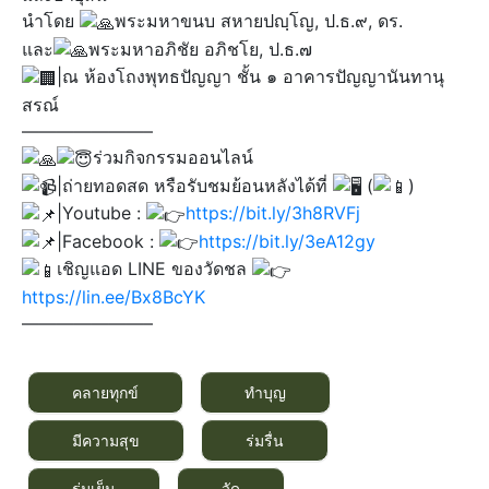
นำโดย
พระมหาขนบ สหายปญฺโญ, ป.ธ.๙, ดร.
และ
พระมหาอภิชัย อภิชโย, ป.ธ.๗
|ณ ห้องโถงพุทธปัญญา ชั้น ๑ อาคารปัญญานันทานุ
สรณ์
———————–
ร่วมกิจกรรมออนไลน์
|ถ่ายทอดสด หรือรับชมย้อนหลังได้ที่
(
)​
|Youtube :
https://bit.ly/3h8RVFj
|Facebook :
https://bit.ly/3eA12gy
เชิญแอด LINE ของวัดชล
https://lin.ee/Bx8BcYK
———————–
คลายทุกข์
ทำบุญ
มีความสุข
ร่มรื่น
ร่มเย็น
วัด