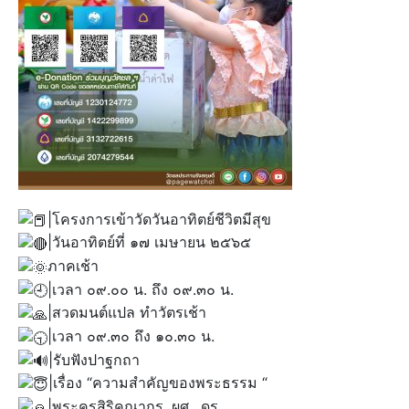
|โครงการเข้าวัดวันอาทิตย์ชีวิตมีสุข
|วันอาทิตย์ที่ ๑๗ เมษายน ๒๕๖๕
ภาคเช้า
|เวลา ๐๙.๐๐ น. ถึง ๐๙.๓๐ น.
|สวดมนต์แปล ทำวัตรเช้า
|เวลา ๐๙.๓๐ ถึง ๑๐.๓๐ น.
|รับฟังปาฐกถา
|เรื่อง “ความสำคัญของพระธรรม “
|พระครูสิริคุณากร, ผศ., ดร.