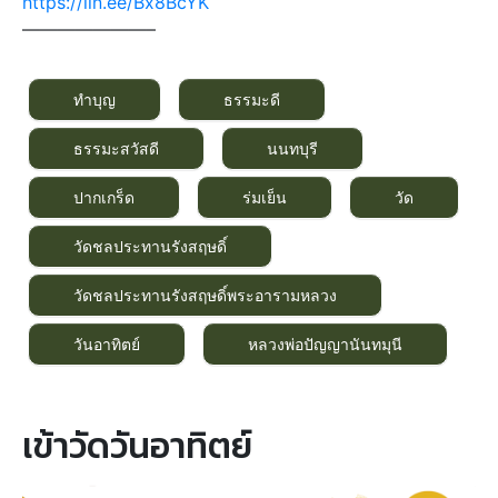
https://lin.ee/Bx8BcYK
———————–
ทำบุญ
ธรรมะดี
ธรรมะสวัสดี
นนทบุรี
ปากเกร็ด
ร่มเย็น
วัด
วัดชลประทานรังสฤษดิ์
วัดชลประทานรังสฤษดิ์พระอารามหลวง
วันอาทิตย์
หลวงพ่อปัญญานันทมุนี
เข้าวัดวันอาทิตย์