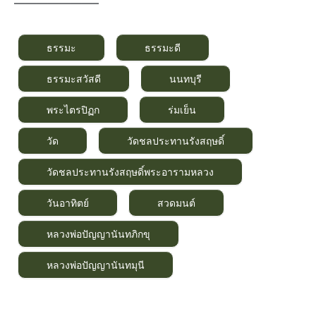
———————–
ธรรมะ
ธรรมะดี
ธรรมะสวัสดี
นนทบุรี
พระไตรปิฏก
ร่มเย็น
วัด
วัดชลประทานรังสฤษดิ์
วัดชลประทานรังสฤษดิ์พระอารามหลวง
วันอาทิตย์
สวดมนต์
หลวงพ่อปัญญานันทภิกขุ
หลวงพ่อปัญญานันทมุนี