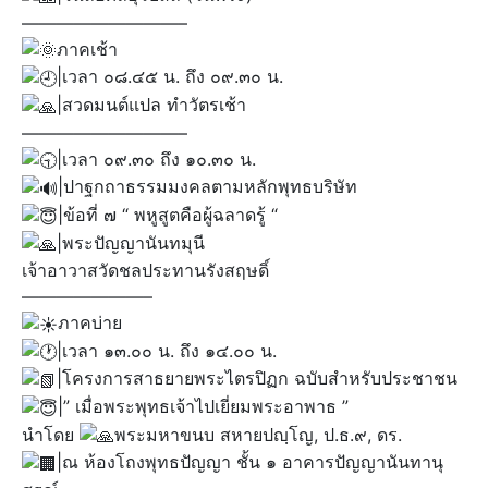
—————————–
ภาคเช้า
|เวลา ๐๘.๔๕ น. ถึง ๐๙.๓๐ น.
|สวดมนต์แปล ทำวัตรเช้า
—————————–
|เวลา ๐๙.๓๐ ถึง ๑๐.๓๐ น.
|ปาฐกถาธรรมมงคลตามหลักพุทธบริษัท
|ข้อที่ ๗ “ พหูสูตคือผู้ฉลาดรู้ “
|พระปัญญานันทมุนี
เจ้าอาวาสวัดชลประทานรังสฤษดิ์
———————–
ภาคบ่าย
|เวลา ๑๓.๐๐ น. ถึง ๑๔.๐๐ น.
|โครงการสาธยายพระไตรปิฏก ฉบับสำหรับประชาชน
|” เมื่อพระพุทธเจ้าไปเยี่ยมพระอาพาธ ”
นำโดย
พระมหาขนบ สหายปญฺโญ, ป.ธ.๙, ดร.
|ณ ห้องโถงพุทธปัญญา ชั้น ๑ อาคารปัญญานันทานุ