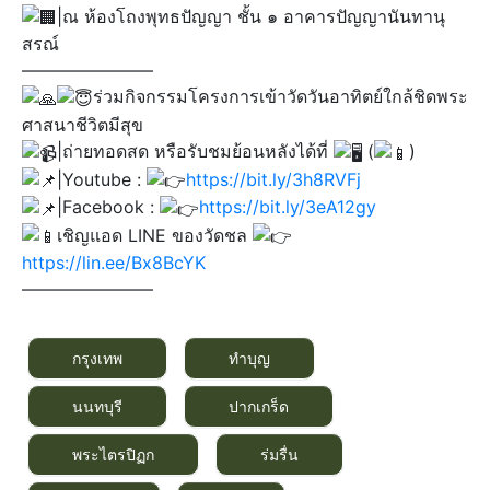
|ณ ห้องโถงพุทธปัญญา ชั้น ๑ อาคารปัญญานันทานุ
สรณ์
———————–
ร่วมกิจกรรมโครงการเข้าวัดวันอาทิตย์ใกล้ชิดพระ
ศาสนาชีวิตมีสุข
|ถ่ายทอดสด หรือรับชมย้อนหลังได้ที่
(
)​
|Youtube :
https://bit.ly/3h8RVFj
|Facebook :
https://bit.ly/3eA12gy
เชิญแอด LINE ของวัดชล
https://lin.ee/Bx8BcYK
———————–
กรุงเทพ
ทำบุญ
นนทบุรี
ปากเกร็ด
พระไตรปิฏก
ร่มรื่น