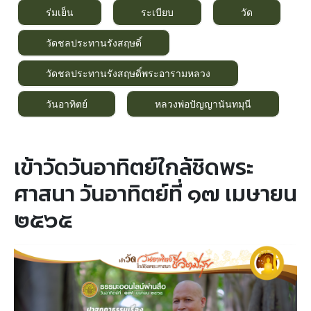
ร่มเย็น
ระเบียบ
วัด
วัดชลประทานรังสฤษดิ์
วัดชลประทานรังสฤษดิ์พระอารามหลวง
วันอาทิตย์
หลวงพ่อปัญญานันทมุนี
เข้าวัดวันอาทิตย์ใกล้ชิดพระ
ศาสนา วันอาทิตย์ที่ ๑๗ เมษายน
๒๕๖๕