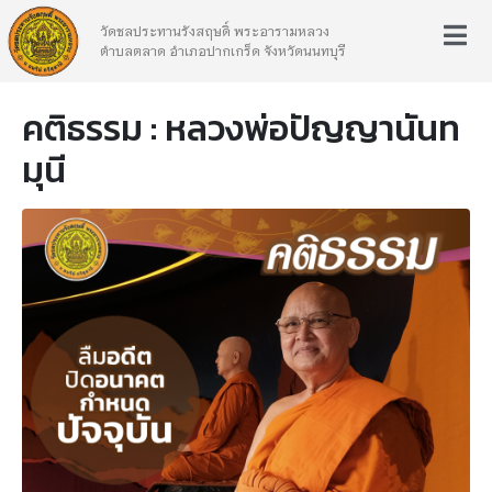
วัดชลประทานรังสฤษดิ์ พระอารามหลวง
ตำบลตลาด อำเภอปากเกร็ด จังหวัดนนทบุรี
คติธรรม : หลวงพ่อปัญญานันท
มุนี