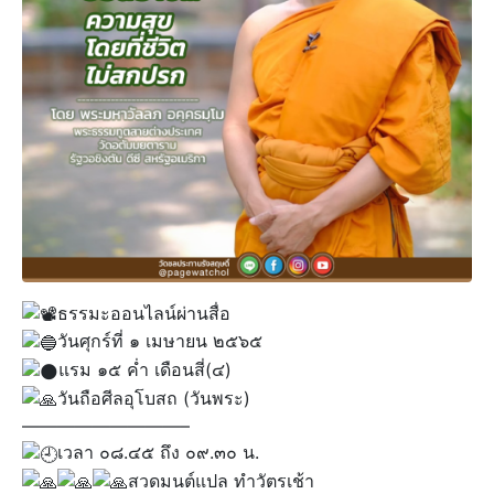
ธรรมะออนไลน์ผ่านสื่อ
วันศุกร์ที่ ๑ เมษายน ๒๕๖๕
แรม ๑๕ ค่ำ เดือนสี่(๔)
วันถือศีลอุโบสถ (วันพระ)
—————————–
เวลา ๐๘.๔๕ ถึง ๐๙.๓๐ น.
สวดมนต์แปล ทำวัตรเช้า