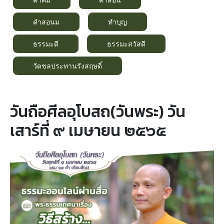
คำสอนม
ทำบุญ
ธรรมะดี
ธรรมะสวัสดี
วัดชลประทานรังสฤษดิ์
วันถือศีลอุโบสถ(วันพระ) วัน
เสาร์ที่ ๙ เมษายน ๒๕๖๕