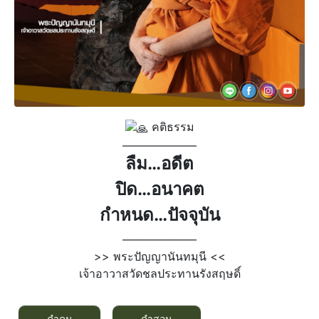
คติธรรม
——————–
ลืม…อดีต
ปิด…อนาคต
กำหนด…ปัจจุบัน
——————–
>> พระปัญญานันทมุนี <<
เจ้าอาวาสวัดชลประทานรังสฤษดิ์
คำคม
คำสอน