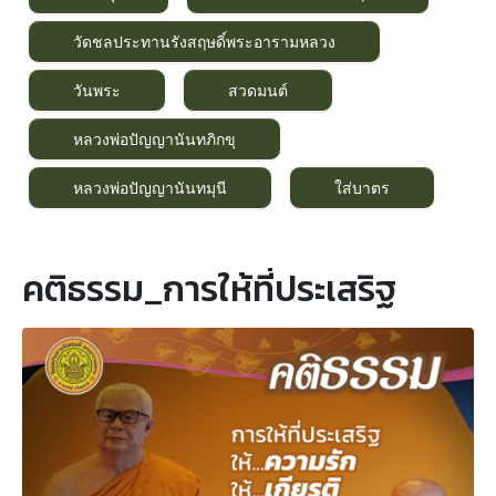
วัดชลประทานรังสฤษดิ์พระอารามหลวง
วันพระ
สวดมนต์
หลวงพ่อปัญญานันทภิกขุ
หลวงพ่อปัญญานันทมุนี
ใส่บาตร
คติธรรม_การให้ที่ประเสริฐ