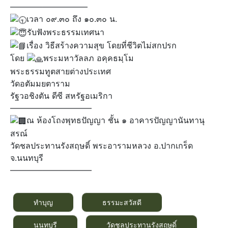
—————————–
เวลา ๐๙.๓๐ ถึง ๑๐.๓๐ น.
รับฟังพระธรรมเทศนา
เรื่อง วิธีสร้างความสุข โดยที่ชีวิตไม่สกปรก
โดย
พระมหาวัลลภ อคฺคธมฺโม
พระธรรมทูตสายต่างประเทศ
วัดอตัมมยตาราม
รัฐวอชิงตัน ดีซี สหรัฐอเมริกา
——————————
ณ ห้องโถงพุทธปัญญา ชั้น ๑ อาคารปัญญานันทานุ
สรณ์
วัดชลประทานรังสฤษดิ์ พระอารามหลวง อ.ปากเกร็ด
จ.นนทบุรี
——————————
ทำบุญ
ธรรมะสวัสดี
นนทบุรี
วัดชลประทานรังสฤษดิ์