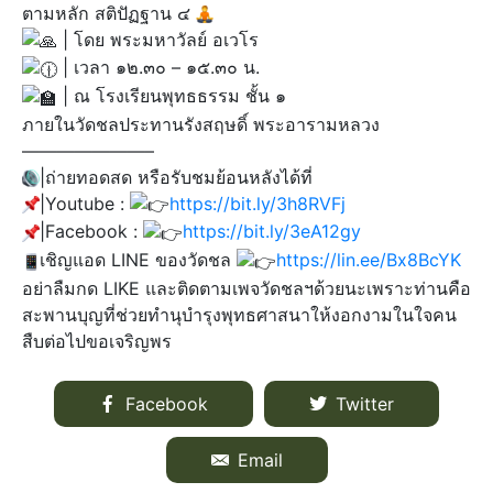
ตามหลัก สติปัฏฐาน ๔
| โดย พระมหาวัลย์ อเวโร
| เวลา ๑๒.๓๐ – ๑๕.๓๐ น.
| ณ โรงเรียนพุทธธรรม ชั้น ๑
ภายในวัดชลประทานรังสฤษดิ์ พระอารามหลวง
———————–
|ถ่ายทอดสด หรือรับชมย้อนหลังได้ที่
|Youtube :
https://bit.ly/3h8RVFj
|Facebook :
https://bit.ly/3eA12gy
เชิญแอด LINE ของวัดชล
https://lin.ee/Bx8BcYK
อย่าลืมกด LIKE และติดตามเพจวัดชลฯด้วยนะเพราะท่านคือ
สะพานบุญที่ช่วยทำนุบำรุงพุทธศาสนาให้งอกงามในใจคน
สืบต่อไปขอเจริญพร
Facebook
Twitter
Email