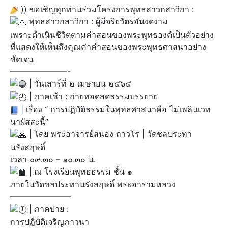
)) ขอเชิญทุกท่านร่วมโครงการพุทธสาวกสาวิกา :
พุทธสาวกสาวิกา : ผู้มีจริยวัตรอันงดงาม
เพราะดำเนินชีวิตตามคำสอนของพระพุทธองค์เป็นตัวอย่าง
ที่แสดงให้เห็นถึงคุณค่าคำสอนของพระพุทธศาสนาอย่าง
ชัดเจน
———————-
| วันเสาร์ที่ ๒ เมษายน ๒๕๖๕
| ภาคเช้า : ถ่ายทอดสดธรรมบรรยาย
| เรื่อง “ การปฏิบัติธรรมในพุทธศาสนาคือ ไม่เพลินเวท
นาผัสสะนี้”
| โดย พระอาจารย์สนอง ถาวโร | วัดชลประทา
นรังสฤษดิ์
เวลา ๐๙.๓๐ – ๑๐.๓๐ น.
| ณ โรงเรียนพุทธธรรม ชั้น ๑
ภายในวัดชลประทานรังสฤษดิ์ พระอารามหลวง
———————–
| ภาคบ่าย :
การปฏิบัติเจริญภาวนา