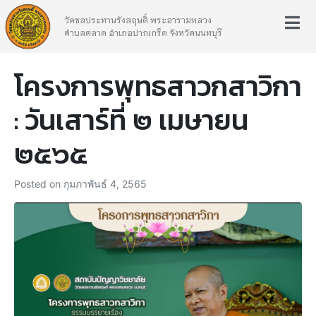
วัดชลประทานรังสฤษดิ์ พระอารามหลวง
ตำบลตลาด อำเภอปากเกร็ด จังหวัดนนทบุรี
โครงการพุทธสาวกสาวิกา
: วันเสาร์ที่ ๒ เมษายน
๒๕๖๕
Posted on
กุมภาพันธ์ 4, 2565