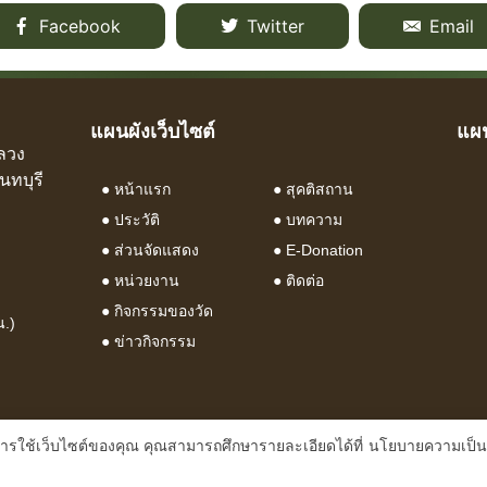
Facebook
Twitter
Email
แผนผังเว็บไซต์
แผน
ลวง
นทบุรี
●
หน้าแรก
●
สุคติสถาน
●
ประวัติ
●
บทความ
●
ส่วนจัดแสดง
● E-Donation
●
หน่วยงาน
●
ติดต่อ
●
กิจกรรมของวัด
น.)
●
ข่าวกิจกรรม
นการใช้เว็บไซต์ของคุณ คุณสามารถศึกษารายละเอียดได้ที่
นโยบายความเป็น
© 2021 watchol. All Rights Reserved.