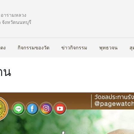
ระอารามหลวง
จังหวัดนนทบุรี
สดง
กิจกรรมของวัด
ข่าวกิจกรรม
พุทธวจน
ส
ตน