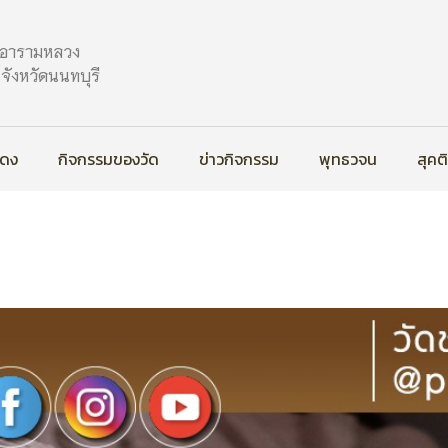
ะอารามหลวง
ังหวัดนนทบุรี
สดง
กิจกรรมของวัด
ข่าวกิจกรรม
พุทธวจน
สุคต