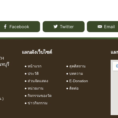
Facebook
Twitter
Email
แผนผังเว็บไซต์
แผน
วง
ทบุรี
●
หน้าแรก
●
สุคติสถาน
●
ประวัติ
●
บทความ
●
ส่วนจัดแสดง
● E-Donation
●
หน่วยงาน
●
ติดต่อ
●
กิจกรรมของวัด
น.)
●
ข่าวกิจกรรม