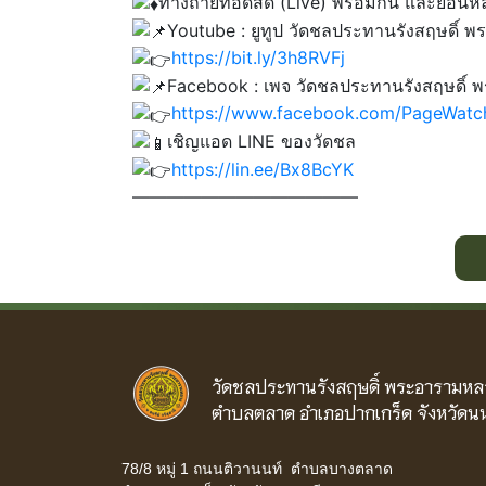
ทางถ่ายทอดสด (Live) พร้อมกัน และย้อนหลั
Youtube : ยูทูป วัดชลประทานรังสฤษดิ์ 
https://bit.ly/3h8RVFj
Facebook : เพจ วัดชลประทานรังสฤษดิ์ 
https://www.facebook.com/PageWatc
เชิญแอด LINE ของวัดชล
https://lin.ee/Bx8BcYK
—————————————
วัดชลประทานรังสฤษดิ์ พระอารามหล
ตำบลตลาด อำเภอปากเกร็ด จังหวัดนน
78/8 หมู่ 1 ถนนติวานนท์ ตำบลบางตลาด