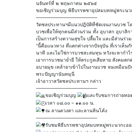
นจันทร์ที่ ๒ พฤษภาคม ๒๕๖๕
ขอเชิญร่วมบุญ พิธีบรรพชาอุปสมบทหมู่พระน
—————————————
วัดชลประทานฯมีแนวปฎิบัติที่ชัดเจนงานบวช โดย
บวชเพื่อให้ทุกคนมีส่วนร่วม ทั้ง อุบาสก อุบาสิก
เป็นการสร้างความสุขใจ ปลื้มใจ และมีส่วนร่วมกั
“นี้คือแนวทาง ที่แตกต่างจากปัจจุบัน ที่เราเห็
นาที และไม่ใช่การบวชสะสมทุน หวังจะหากำไรจา
เอาการบวชมาย่ำยี ให้ตระกูลเสียหาย สังคมตกต่
อบายมุข เหล้ายาเข้าไปในงานบวช จนเหมือนปัจจ
พระปัญญานันทมุนี
เจ้าอาวาสวัดชลประทานฯ กล่าว
—————————————
ขอเชิญร่วมบุญ
และรับชมการถ่ายทอ
เวลา ๐๘.๐๐ – ๑๑.๐๐ น.
ณ ลานดวงตา และลานหินโค้ง
—————————————
รับชมพิธีบรรพชาอุปสมบทหมู่พระนวกะออ