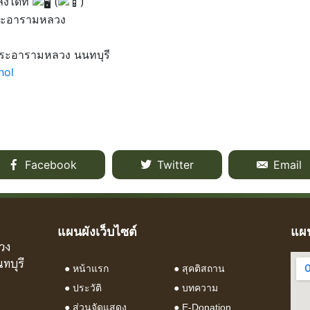
งได้ที่
(
)​
พระอารามหลวง
พระอารามหลวง นนทบุรี
hol
Facebook
Twitter
Email
แผนผังเว็บไซต์
แผน
วง
ทบุรี
●
หน้าแรก
●
สุคติสถาน
●
ประวัติ
●
บทความ
●
ส่วนจัดแสดง
● E-Donation