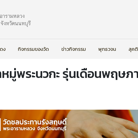
ะอารามหลวง
ังหวัดนนทบุรี
สดง
กิจกรรมของวัด
ข่าวกิจกรรม
พุทธวจน
สุคต
หมู่พระนวกะ รุ่นเดือนพฤษ