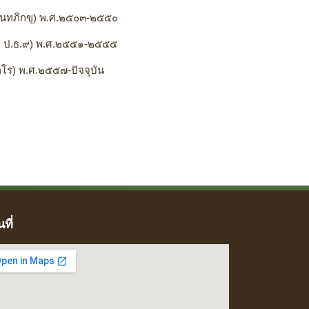
ันทภิกขุ) พ.ศ.๒๕๐๓-๒๕๕๐
ฺโญ ป.ธ.๙) พ.ศ.๒๕๕๑-๒๕๕๕
โร) พ.ศ.๒๕๕๗-ปัจจุบัน
ที่