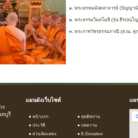
๑. พระพรหมมังคลาจารย์ (ปัญญาน
๒. พระธรรมวิมลโมลี (รุ่น ธีรปญ
๓. พระราชวัชรธรรมภาณี (ส.ณ. สุภ
แผนผังเว็บไซต์
แผน
วง
ทบุรี
●
หน้าแรก
●
สุคติสถาน
●
ประวัติ
●
บทความ
●
ส่วนจัดแสดง
● E-Donation