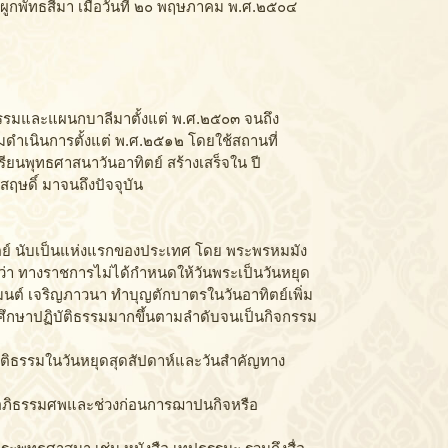
ูกพัทธสีมา เมื่อวันที่ ๒๐ พฤษภาคม พ.ศ.๒๕๐๔
ธรรมและแผนกบาลีมาตั้งแต่ พ.ศ.๒๕๐๓ จนถึง
ิ่มดำเนินการตั้งแต่ พ.ศ.๒๕๑๒ โดยใช้สถานที่
ยนพุทธศาสนาวันอาทิตย์ สร้างเสร็จใน ปี
ษดิ์ มาจนถึงปัจจุบัน
ตย์ นับเป็นแห่งแรกของประเทศ โดย พระพรหมมัง
ว่า ทางราชการไม่ได้กำหนดให้วันพระเป็นวันหยุด
ต์ เจริญภาวนา ทำบุญตักบาตรในวันอาทิตย์เพิ่ม
ัดศึกษาปฏิบัติธรรมมากขึ้นตามลำดับจนเป็นกิจกรรม
ัติธรรมในวันหยุดสุดสัปดาห์และวันสำคัญทาง
อภิธรรมศพและช่วงก่อนการฌาปนกิจหรือ