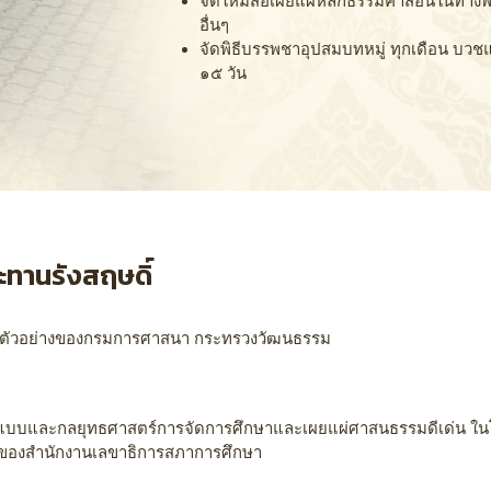
จัดให้มีสื่อเผยแผ่หลักธรรมคำสอนในทางพ
อื่นๆ
จัดพิธีบรรพชาอุปสมบทหมู่ ทุกเดือน บวชแ
๑๕ วัน
ะทานรังสฤษดิ์
าตัวอย่างของกรมการศาสนา กระทรวงวัฒนธรรม
ีรูปแบบและกลยุทธศาสตร์การจัดการศึกษาและเผยแผ่ศาสนธรรมดีเด่น 
ของสำนักงานเลขาธิการสภาการศึกษา