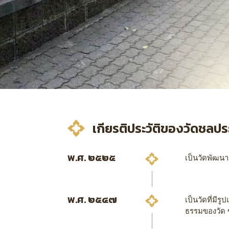
เกียรติประวัติของวัดชลปร
พ.ศ. ๒๕๒๕
เป็นวัดพัฒน
พ.ศ. ๒๕๔๗
เป็นวัดที่ม
ธรรมของวัด 