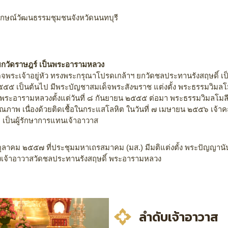
ลักษณ์วัฒนธรรมชุมชนจังหวัดนนทบุรี
ยกวัดราษฎร์ เป็นพระอารามหลวง
พระเจ้าอยู่หัว ทรงพระกรุณาโปรดเกล้าฯ ยกวัดชลประทานรังสฤษดิ์ เป็น
๕ เป็นต้นไป มีพระบัญชาสมเด็จพระสังฆราช แต่งตั้ง พระธรรมวิมลโมลี
 พระอารามหลวงตั้งแต่วันที่ ๘ กันยายน ๒๕๕๕ ต่อมา พระธรรมวิมลโมลี
ณภาพ เนื่องด้วยติดเชื้อในกระแสโลหิต ในวันที่ ๗ เมษายน ๒๕๕๖ เจ้าคณ
ี เป็นผู้รักษาการแทนเจ้าอาวาส
๓๐ ตุลาคม ๒๕๕๗ ที่ประชุมมหาเถรสมาคม (มส.) มีมติแต่งตั้ง พระปัญญาน
เจ้าอาวาสวัดชลประทานรังสฤษดิ์ พระอารามหลวง
ลำดับเจ้าอาวาส