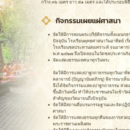
กว้าง ๓๖ เมตร ยาว ๕๑ เมตร และได้ประกอบพิธีผ
กิจกรรมเผยแผ่ศาสนา
จัดให้มีการสอนพระปริยัติธรรมทั้งแผนก
ปัจจุบัน โรงเรียนพุทธศาสนาวันอาทิตย์ เร
โรงเรียนชลประทานสงเคราะห์ จนอาคารเรี
พ.ศ.๒๕๒๗ จึงเปิดสอนในวัดชลประทานรังสฤ
จัดแสดงธรรมเทศนาทุกวันพระ
จัดให้มีการแสดงปาฐกถาธรรมทุกวันอาทิ
คลาจารย์ (ปัญญานันทภิกขุ) พิจารณาเห็น
จึงได้จัดกิจกรรมแสดงปาฐกถาธรรม สวดมน
ขึ้นอีกวันหนึ่ง ทำให้ประชาชนสนใจเข้าว
สำคัญของวัดมาจนถึงปัจจุบัน
จัดให้มีสถานที่อบรมกรรมฐานและจัดปฏิบ
ศาสนา
จัดให้มีการแสดงธรรมทุกคืนของการสวด
พระราชทานเพลิงศพ