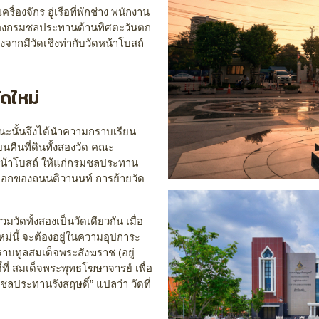
ื่องจักร อู่เรือที่พักช่าง พนักงาน
นของกรมชลประทานด้านทิศตะวันตก
องจากมีวัดเชิงท่ากับวัดหน้าโบสถ์
ัดใหม่
ะนั้นจึงได้นำความกราบเรียน
ยนคืนที่ดินทั้งสองวัด คณะ
ัดหน้าโบสถ์ ให้แก่กรมชลประทาน
นออกของถนนติวานนท์ การย้ายวัด
วัดทั้งสองเป็นวัดเดียวกัน เมื่อ
หม่นี้ จะต้องอยู่ในความอุปการะ
บทูลสมเด็จพระสังฆราช (อยู่
่ สมเด็จพระพุทธโฆษาจารย์ เพื่อ
ัดชลประทานรังสฤษดิ์” แปลว่า วัดที่