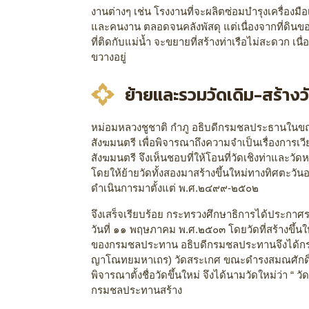
งานต่างๆ เช่น โรงงานที่จะผลิตซ่อมบำรุงเครื่องมือเคร
และคนงาน ตลอดจนคลังพัสดุ แต่เนื่องจากที่ดิ
ที่ติดกับแม่น้ำ จะขยายที่สร้างท่าเรือไม่สะดวก เนื่
ขวางอยู่
ย้ายและรวมวัดเดิม-สร้างว
หม่อมหลวงชูชาติ กำภู อธิบดีกรมชลประธานในขณ
สังฆมนตรี เพื่อพิจารณาถึงความจำเป็นเรื่องการเวี
สังฆมนตรี จึงเห็นชอบที่ให้โอนที่วัดเชิงท่าและว
โดยให้ย้ายวัดทั้งสองมาสร้างขึ้นใหม่ทางทิศตะวั
ดำเนินการมาตั้งแต่ พ.ศ.๒๔๙๙-๒๕๐๒
จึงเสร็จเรียบร้อย กระทรวงศึกษาธิการได้ประกาศรวม
วันที่ ๑๑ พฤษภาคม พ.ศ.๒๕๐๓ โดยวัดที่สร้างขึ้นใ
ของกรมชลประทาน อธิบดีกรมชลประทานจึงได้กรา
ญาโณทยมหาเถร) วัดสระเกศ ขณะดำรงสมณศักดิ์ที
พิจารณาตั้งชื่อวัดขึ้นใหม่ จึงได้นามวัดใหม่ว่า “ ว
กรมชลประทานสร้าง