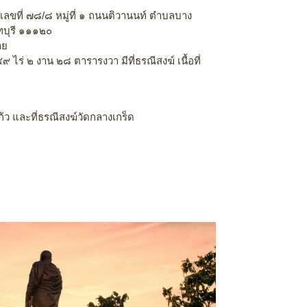
่เลขที่ ๗๘/๘ หมู่ที่ ๑ ถนนติวานนท์ ตำบลบาง
ทบุรี ๑๑๑๒๐
าย
 ๔๙ ไร่ ๒ งาน ๒๘ ตารารงวา มีที่ธรณีสงฆ์ เนื้อที่
ก้ว และที่ธรณีสงฆ์วัดกลางเกร็ด