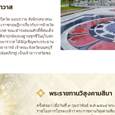
าอาวาส
ีเปิดวัด มอบถวาย สังฆิกเสนาสนะ
ะราชกฤษฎีกาเกี่ยวกับการย้ายวัด
เกศ ขณะดำรงสมณศักดิ์ที่สมเด็จ
นศิลาฤกษ์ลงบนฐานชุกชีในอุโบสถ
ายฆารวาส ได้อัญเชิญพระประธาน
ทธาจารย์ เจ้าคณะจังหวัดนนทบุรี
นันทภิกขุ) เป็นเจ้าอาวาสวัดชล
พระราชทานวิสุงคามสีมา
ครั้งต่อมา เมื่อวันที่ ๙ กุมภาพันธ์ พ.ศ.๒๕๐๔ 
ราชโองการโปรดเกล้าฯ พระราชทานวิสุงคามสีมาใ