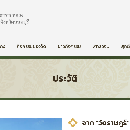
ะอารามหลวง
ังหวัดนนทบุรี
สดง
กิจกรรมของวัด
ข่าวกิจกรรม
พุทธวจน
สุคต
ประวัติ
จาก “วัดราษฎร์”