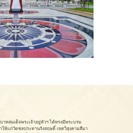
พระบาทสมเด็จพระเจ้าอยู่หัวฯ ได้ทรงมีพระบรม
ห้แก่วัดชลประทานรังสฤษดิ์ เขตวิสุงคามสีมา