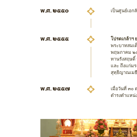
พ.ศ. ๒๕๕๐
เป็นศูนย์เอก
พ.ศ. ๒๕๕๕
โปรดเกล้าฯ 
พระบาทสมเด็จ
พฤษภาคม ๒๕๕
ทานรังสฤษดิ์
และ ถึงแก่มร
สุทฺธิญาณเมธ
พ.ศ. ๒๕๕๗
เมื่อวันที่ 
ดำรงตำแหน่ง