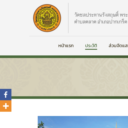
วัดชลประทานรังสฤษดิ์ พร
ตำบลตลาด อำเภอปากเกร็ด จ
หน้าแรก
ประวัติ
ส่วนจัดแ