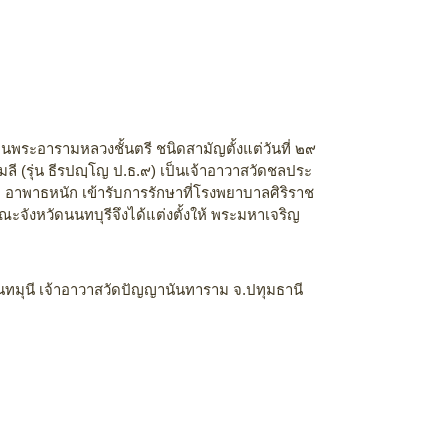
พระอารามหลวงชั้นตรี ชนิดสามัญตั้งแต่วันที่ ๒๙
 (รุ่น ธีรปญฺโญ ป.ธ.๙) เป็นเจ้าอาวาสวัดชลประ
 อาพาธหนัก เข้ารับการรักษาที่โรงพยาบาลศิริราช
ะจังหวัดนนทบุรีจึงได้แต่งตั้งให้ พระมหาเจริญ
ันทมุนี เจ้าอาวาสวัดปัญญานันทาราม จ.ปทุมธานี