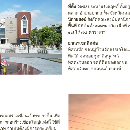
ที่ตั้ง
วัดชลประทานรังสฤษดิ์ ตั้งอยู
ตลาด อำเภอปากเกร็ด จังหวัดนน
นิกายสงฆ์
สังกัดคณะสงฆ์มหานิก
พื้นที่
มีที่ดินทั้งหมดของวัด เนื้อที่
๑๗ ไร่ ๗๘ ตารางวา
อาณาเขตติดต่อ
ทิศเหนือ จดหมู่บ้านจัดสรรเกร็ดแ
ทิศใต้ จดซอยชูชาติอนุสรณ์
ทิศตะวันออก จดที่ดินของเอกชน
ทิศตะวันตก จดถนนติวานนท์
สร้างเขื่อนเจ้าพระยาขึ้น เพื่อ
อสร้างเขื่อนใหญ่แห่งนี้ ใช้ที่
าท จำเป็นต้องมีการตระเตรียม