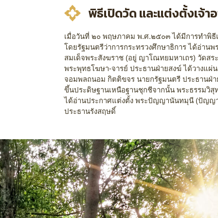
พิธีเปิดวัด และแต่งตั้งเจ้
เมื่อวันที่ ๒๐ พฤษภาคม พ.ศ.๒๕๐๓ ได้มีการทำพิธ
โดยรัฐมนตรีว่าการกระทรวงศึกษาธิการ ได้อ่านพร
สมเด็จพระสังฆราช (อยู่ ญาโณทยมหาเถร) วัดสระ
พระพุทธโฆษา-จารย์ ประธานฝ่ายสงฆ์ ได้วางแผ่
จอมพลถนอม กิตติขจร นายกรัฐมนตรี ประธานฝ่
ขึ้นประดิษฐานเหนือฐานชุกชีจากนั้น พระธรรมวิสุ
ได้อ่านประกาศแต่งตั้ง พระปัญญานันทมุนี (ปัญญา
ประธานรังสฤษดิ์